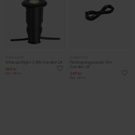
MARKSLÖJD
MARKSLÖJD
Altanspotlight 0,8W Garden 24
Förlängningssladd 10m
Garden 24
369 kr
249 kr
Rek. 589 kr
Rek. 389 kr