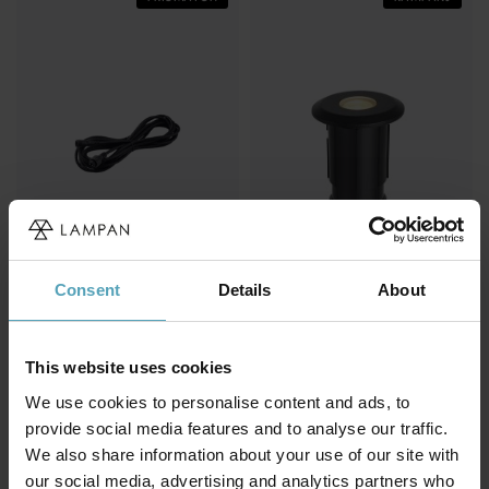
Consent
Details
About
MARKSLÖJD
MARKSLÖJD
Förlängningssladd 10m
Altanspotlight 3W Garden 24
Garden 24
343 kr
249 kr
Rek. 429 kr
This website uses cookies
Rek. 389 kr
We use cookies to personalise content and ads, to
provide social media features and to analyse our traffic.
We also share information about your use of our site with
Andra köpte även
our social media, advertising and analytics partners who