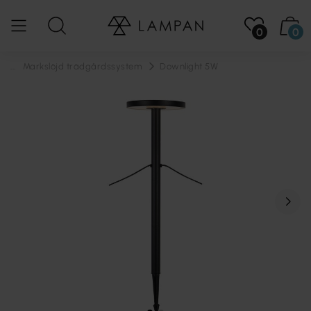
0
0
...
Markslöjd trädgårdssystem
Downlight 5W