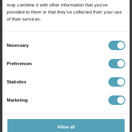
may combine it with other information that you’ve
provided to them or that they’ve collected from your use
KAMPANJ
PRISMATCH
of their services.
Consent
Necessary
Selection
Preferences
Statistics
MARKSLÖJD
MARKSLÖJD
Marketing
Transformator 36W Garden 24
Partyslinga Rund Garden 24
399 kr
486 kr
Rek. 499 kr
Rek. 649 kr
Allow all