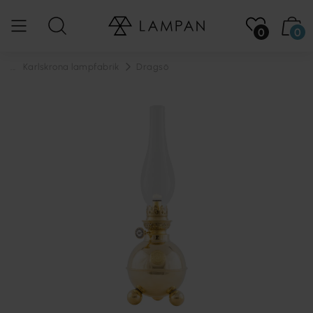
0
0
...
Karlskrona lampfabrik
Dragsö