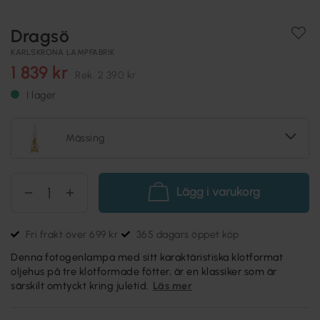
Dragsö
KARLSKRONA LAMPFABRIK
1 839 kr
Rek.
2 390 kr
I lager
Mässing
Lägg i varukorg
Fri frakt över 699 kr
365 dagars öppet köp
Denna fotogenlampa med sitt karaktäristiska klotformat
oljehus på tre klotformade fötter, är en klassiker som är
särskilt omtyckt kring juletid.
Läs mer