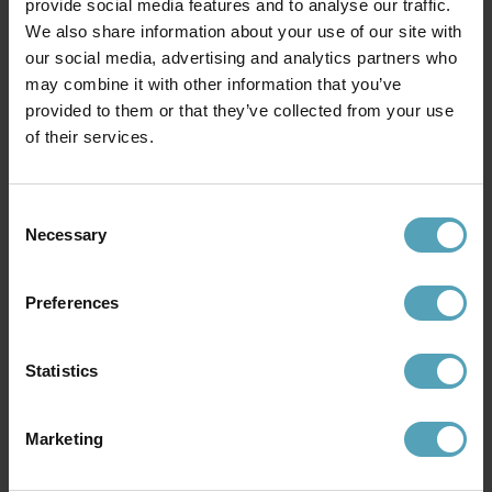
provide social media features and to analyse our traffic.
We also share information about your use of our site with
our social media, advertising and analytics partners who
may combine it with other information that you’ve
provided to them or that they’ve collected from your use
of their services.
KARLSKRONA LAMPFABRIK
KARLSKRONA LAMPFABRIK
Lundkvist 100
Fröding 300
Consent
2 100 kr
4 700 kr
Necessary
Selection
Preferences
Andra köpte även
Statistics
PRISMATCH
KAMPANJ
Marketing