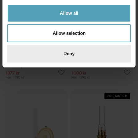
Allow all
Allow selection
Deny
KARLSKRONA LAMPFABRIK
KARLSKRONA LAMPFABRIK
Nattlampa
Koholmen
1 377 kr
1 000 kr
Rek. 1 790 kr
Rek. 1 390 kr
PRISMATCH