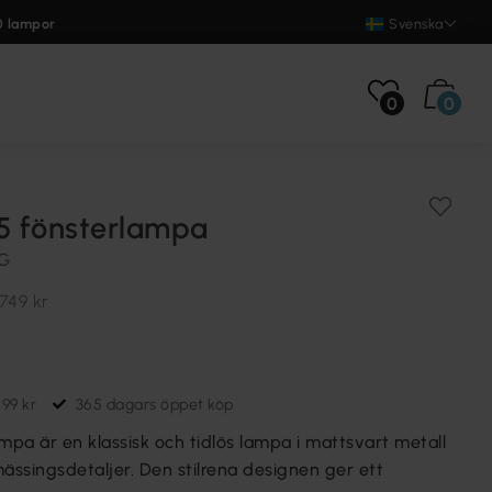
0 lampor
Svenska
0
0
15 fönsterlampa
NG
749 kr
699 kr
365 dagars öppet köp
mpa är en klassisk och tidlös lampa i mattsvart metall
ssingsdetaljer. Den stilrena designen ger ett