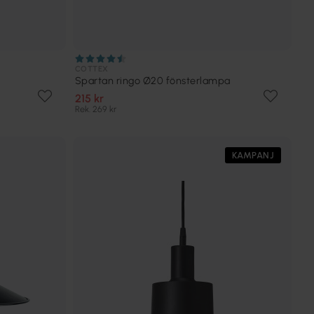
COTTEX
Spartan ringo Ø20 fönsterlampa
215 kr
Rek. 269 kr
KAMPANJ