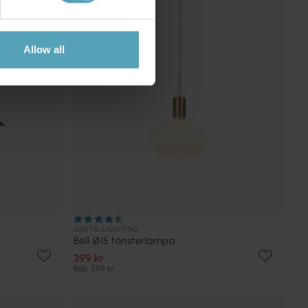
Allow all
ANETA LIGHTING
Bell Ø15 fönsterlampa
399 kr
Rek. 599 kr