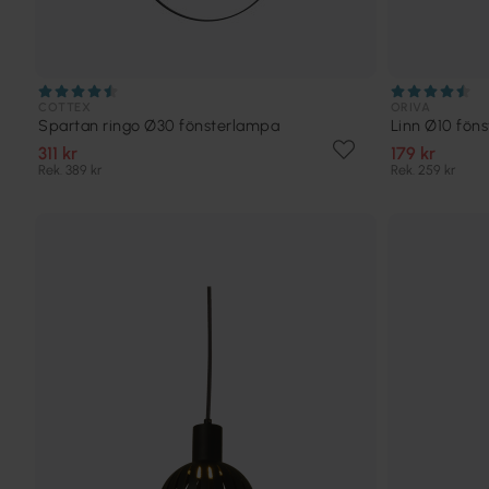
COTTEX
ORIVA
Spartan ringo Ø30 fönsterlampa
Linn Ø10 fön
311 kr
179 kr
Rek. 389 kr
Rek. 259 kr