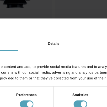
NG
STRÖMSHAGA
fönsterlampa
Skomakarelampa Herbert Ø23
fönsterlampa
Details
549 kr
e content and ads, to provide social media features and to analy
 our site with our social media, advertising and analytics partn
Andra köpte även
 provided to them or that they’ve collected from your use of their
Preferences
Statistics
PRISMATCH