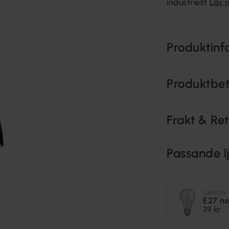
industriellt
Läs 
Produktinf
Produktbe
Frakt & Re
Passande lj
UNISON
E27 n
39 kr