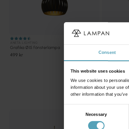
ANETA LIGHTING
NORDIC LIGHTI
Grafika Ø15 fönsterlampa
Stealth Ø20 
Consent
499 kr
524 kr
Rek. 699 kr
This website uses cookies
We use cookies to personalis
information about your use of
other information that you’ve
Consent
Necessary
Selection
PRISMATCH