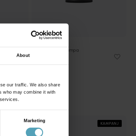
PR HOME
Solo Ø13 fönsterlampa
About
299 kr
Rek. 499 kr
se our traffic. We also share
ers who may combine it with
 services.
Marketing
PRISMATCH
KAMPANJ