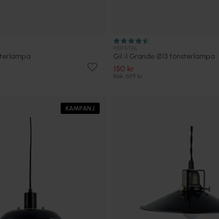
HERSTAL
sterlampa
Gil il Grande Ø13 fönsterlampa
150 kr
Rek. 699 kr
KAMPANJ