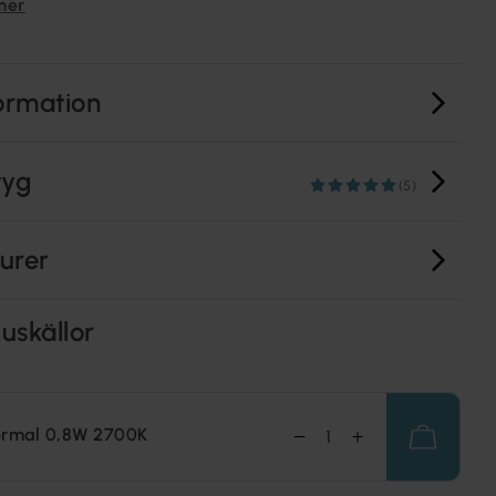
mer
ormation
tyg
(5)
turer
uskällor
ormal 0,8W 2700K