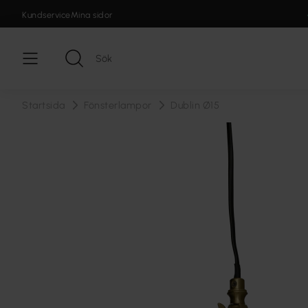
Kundservice
Mina sidor
Startsida
Fönsterlampor
Dublin Ø15