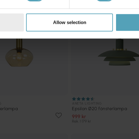
Allow selection
G
ANETA LIGHTING
sterlampa
Epsilon Ø20 fönsterlampa
999 kr
Rek. 1 179 kr