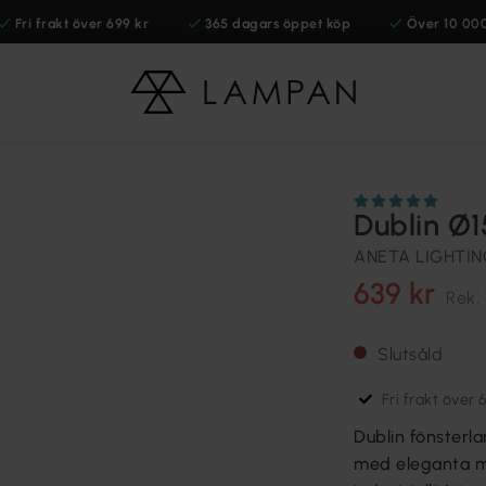
Fri frakt över 699 kr
365 dagars öppet köp
Över 10 00
Dublin Ø
ANETA LIGHTI
639 kr
Rek.
Slutsåld
Fri frakt över 
Dublin fönsterla
med eleganta mä