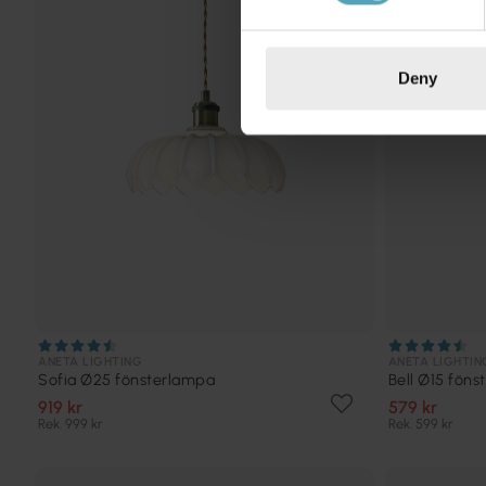
Deny
ANETA LIGHTING
ANETA LIGHTIN
Sofia Ø25 fönsterlampa
Bell Ø15 fön
919 kr
579 kr
Rek. 999 kr
Rek. 599 kr