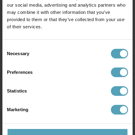
our social media, advertising and analytics partners who
may combine it with other information that you’ve
provided to them or that they’ve collected from your use
SUPERLIVING
SUPERLIVING
of their services.
Dynamo 1 golvlampa
Dynamo 1 golvlampa
1 589 kr
1 596 kr
Rek. 1 999 kr
Rek. 1 999 kr
Consent
Necessary
Selection
PRISMATCH
PRISMATCH
Preferences
Statistics
Marketing