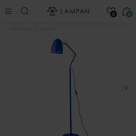
0
0
...
Golvlampor
Dynamo 1