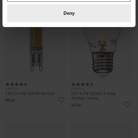
Deny
UNISON
UNISON
LED G9 4W 3000K dimbar
E27 4,5W 2200K 3-steg
dimbar minne
99 kr
69 kr