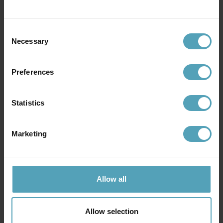
Consent
Necessary
Selection
Preferences
Statistics
Marketing
UNISON
UNISON
LED E27 klot matt 2W 2700K
LED E14 klot 2W 2700K dimbar
Allow all
39 kr
49 kr
Allow selection