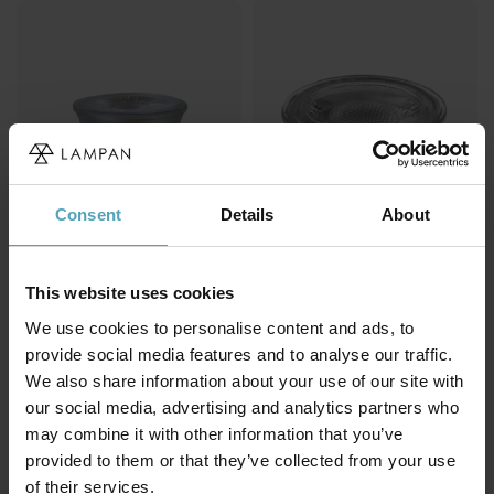
Consent
Details
About
This website uses cookies
We use cookies to personalise content and ads, to
UNISON
UNISON
GU10 mini 3W dimbar
GU10 LED 7W dimbar
provide social media features and to analyse our traffic.
69 kr
69 kr
We also share information about your use of our site with
our social media, advertising and analytics partners who
may combine it with other information that you’ve
provided to them or that they’ve collected from your use
Andra köpte även
of their services.