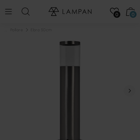
0
0
...
Pollare
Ebro 50cm