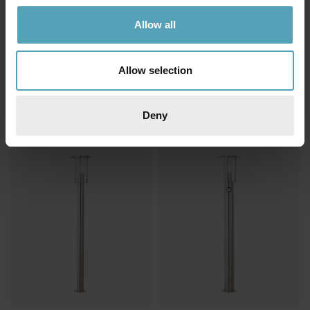
Allow all
BRILLIANT
BRILLIANT
Chorus 80cm pollare
Chorus 45cm pollare
Allow selection
391 kr
335 kr
Rek. 489 kr
Rek. 419 kr
Deny
KAMPANJ
KAMPANJ