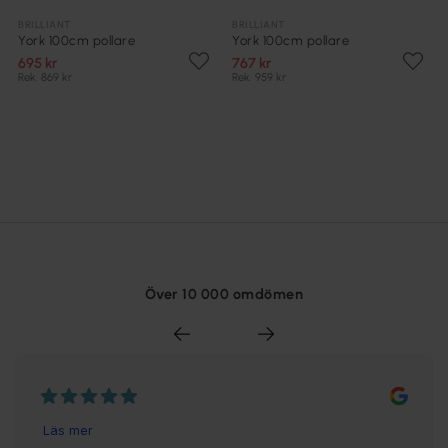
BRILLIANT
BRILLIANT
York 100cm pollare
York 100cm pollare
695 kr
767 kr
Rek. 869 kr
Rek. 959 kr
Över 10 000 omdömen