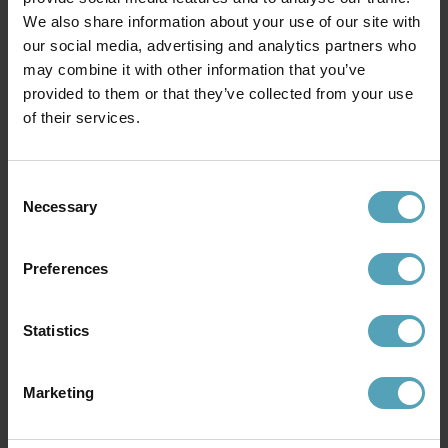
We also share information about your use of our site with
our social media, advertising and analytics partners who
may combine it with other information that you’ve
provided to them or that they’ve collected from your use
of their services.
BRILLIANT
BRILLIANT
Chorus 80cm pollare
York 40cm pollare
271 kr
375 kr
Rek. 339 kr
Rek. 469 kr
Consent
Necessary
Selection
KAMPANJ
KAMPANJ
Preferences
Statistics
Marketing