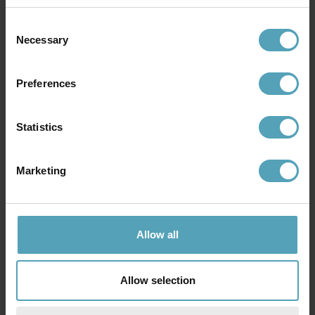
Consent
Necessary
Selection
Preferences
Statistics
Marketing
SEARCHLIGHT
ANETA LIGHTING
Flemish 62cm bordslampa
Johanna 30cm bordslampa
1 376 kr
405 kr
Rek. 1 619 kr
Rek. 649 kr
Allow all
PRISMATCH
PRISMATCH
Allow selection