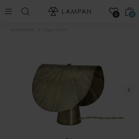
0
0
...
Bordslampor
Edgar 20cm