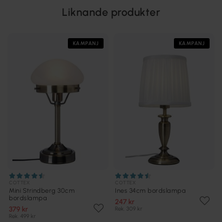
Liknande produkter
KAMPANJ
KAMPANJ
COTTEX
COTTEX
Mini Strindberg 30cm
Ines 34cm bordslampa
bordslampa
247 kr
379 kr
Rek. 309 kr
Rek. 499 kr