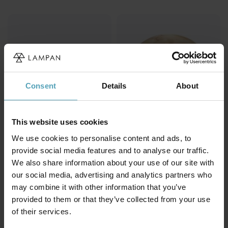
Consent
Details
About
This website uses cookies
We use cookies to personalise content and ads, to
provide social media features and to analyse our traffic.
We also share information about your use of our site with
ANETA LIGHTING
ANETA LIGHTING
our social media, advertising and analytics partners who
August 28cm bordslampa
August 38cm bordslampa
may combine it with other information that you’ve
999 kr
1 399 kr
provided to them or that they’ve collected from your use
of their services.
KAMPANJ
PRISMATCH