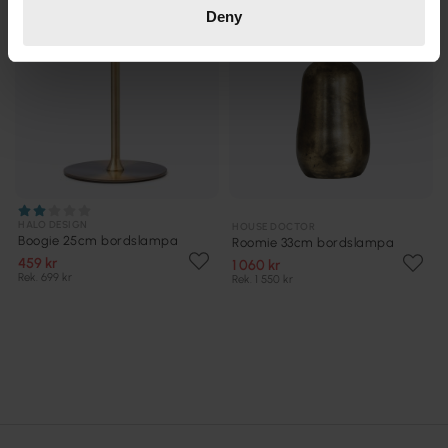
Deny
HALO DESIGN
HOUSE DOCTOR
Boogie 25cm bordslampa
Roomie 33cm bordslampa
459 kr
1 060 kr
Rek. 699 kr
Rek. 1 550 kr