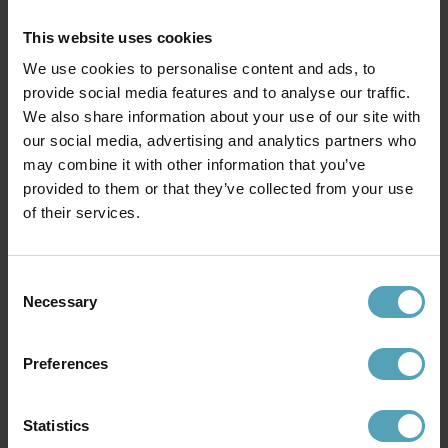
Andra köpte även
This website uses cookies
We use cookies to personalise content and ads, to
provide social media features and to analyse our traffic.
KAMPANJ
PRISMATCH
We also share information about your use of our site with
our social media, advertising and analytics partners who
may combine it with other information that you’ve
provided to them or that they’ve collected from your use
of their services.
Consent
Necessary
Selection
Preferences
KONSTSMIDE
KONSTSMIDE
Elljusstake 11ljus vikbar
Elljusstake 7ljus
579 kr
979 kr
Statistics
Rek. 1 019 kr
Rek. 1 479 kr