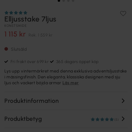
Elljusstake 7ljus
KONSTSMIDE
1 115 kr
Rek.
1 559 kr
Slutsåld
Fri frakt över 699 kr
365 dagars öppet köp
Lys upp vintermörkret med denna exklusiva adventsljusstake
i mässingsfinish. Den eleganta, klassiska designen med sju
ljus och vackert böjda armar
Läs mer
Produktinformation
Produktbetyg
(5)