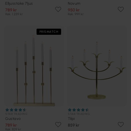
Elljusstake 7ljus
Novum
789 kr
950 kr
Rek. 1 239 kr
Rek. 999 kr
PRISMATCH
STAR TRADING
STAR TRADING
Gustavo
Tilpi
789 kr
859 kr
Rek. 839 kr