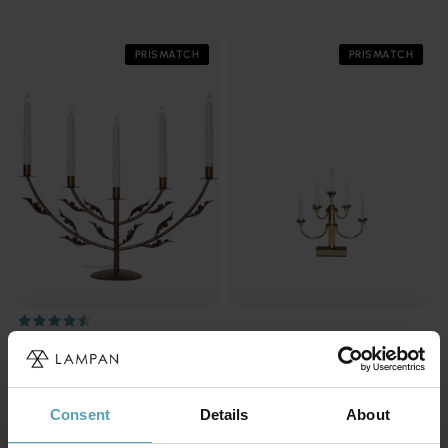
PRISMATCH
PRISMATCH
STAR TRADING
KONSTSMIDE
Grace
Elljusstake 5ljus
703 kr
934 kr
Rek. 1 289 kr
Rek. 1 139 kr
Consent
Details
About