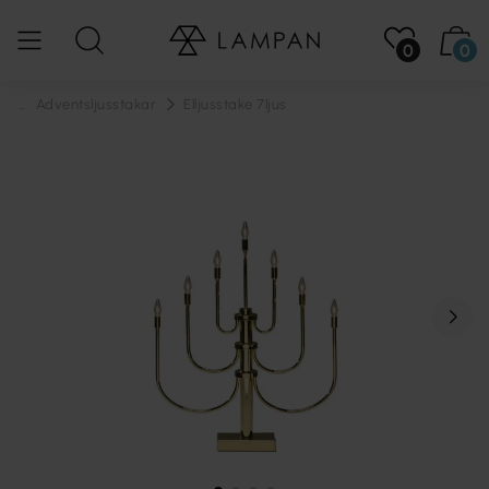
0
0
...
Adventsljusstakar
Elljusstake 7ljus