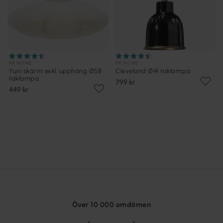
PR HOME
PR HOME
Yuni skärm exkl. upphäng Ø58
Cleveland Ø14 taklampa
taklampa
799 kr
449 kr
Över 10 000 omdömen