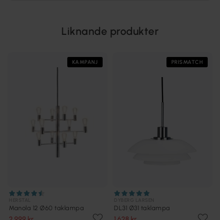
Liknande produkter
KAMPANJ
PRISMATCH
HERSTAL
DYBERG LARSEN
Manola 12 Ø60 taklampa
DL31 Ø31 taklampa
2 999 kr
1 628 kr