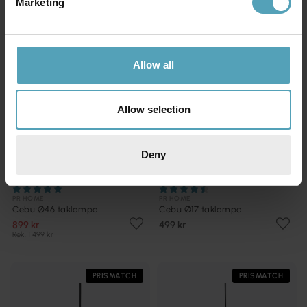
Marketing
KAMPANJ
Allow all
Allow selection
Deny
PR HOME
PR HOME
Cebu Ø46 taklampa
Cebu Ø17 taklampa
899 kr
499 kr
Rek. 1 499 kr
PRISMATCH
PRISMATCH