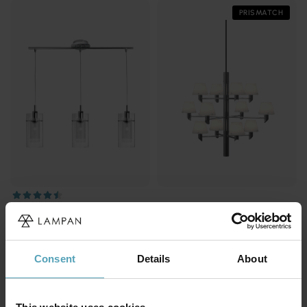
PRISMATCH
SEARCHLIGHT
HERSTAL
Duo 70cm taklampa
Gil Ø67 taklampa
1 599 kr
4 301 kr
Rek. 5 999 kr
Consent
Details
About