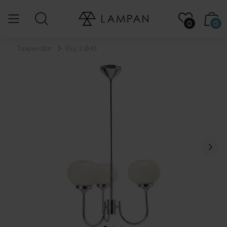
0
0
...
Takpendlar
Elsy 3 Ø45