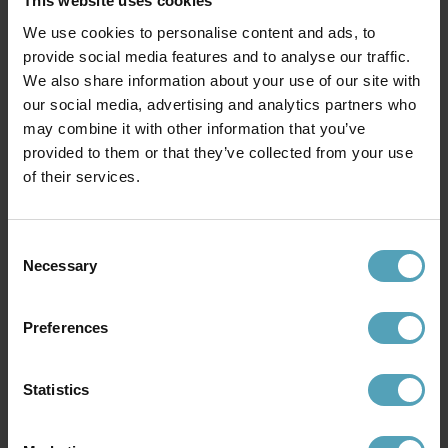
This website uses cookies
We use cookies to personalise content and ads, to
provide social media features and to analyse our traffic.
We also share information about your use of our site with
our social media, advertising and analytics partners who
may combine it with other information that you’ve
provided to them or that they’ve collected from your use
of their services.
Consent
ANETA LIGHTING
SEARCHLIGHT
Necessary
Chateau Ø60 taklampa
Bellis Ø58 taklampa
Selection
3 999 kr
3 019 kr
Preferences
Andra köpte även
Statistics