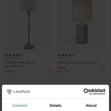
PIXIE DESIGN
COTTEX
Axel Sammet 58cm
Bubble 50cm bordslampa
bordslampa
415 kr
479 kr
Rek. 519 kr
PRISMATCH
KAMPANJ
Consent
Details
About