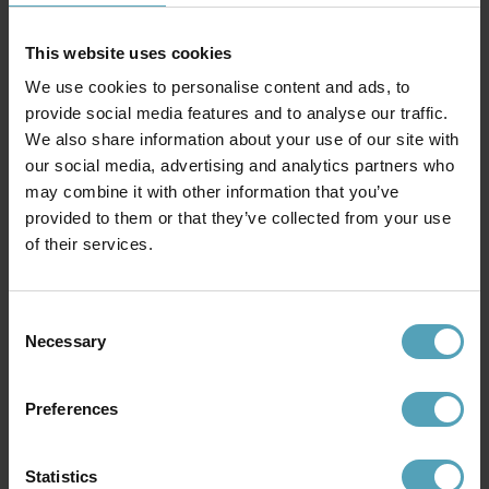
This website uses cookies
We use cookies to personalise content and ads, to
provide social media features and to analyse our traffic.
We also share information about your use of our site with
our social media, advertising and analytics partners who
may combine it with other information that you’ve
PR HOME
NORDIC LIGHTING
provided to them or that they’ve collected from your use
Wells 50cm bordslampa
Physalis 50cm bordslampa
of their services.
764 kr
499 kr
Rek. 1 299 kr
Rek. 899 kr
Consent
Necessary
Selection
Andra köpte även
Preferences
PRISMATCH
PRISMATCH
Statistics