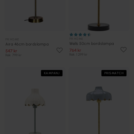
PR HOME
PR HOME
Wells 50cm bordslampa
Aira 46cm bordslampa
764 kr
547 kr
Rek. 1 299 kr
Rek. 799 kr
KAMPANJ
PRISMATCH