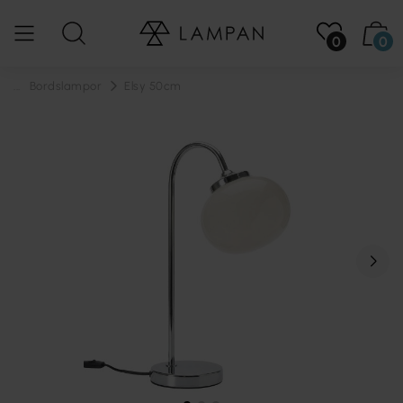
0
0
...
Bordslampor
Elsy 50cm