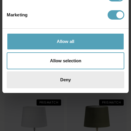
Marketing
Allow all
Allow selection
PR HOME
PR HOME
Wells 50cm bordslampa
Wells 50cm bordslampa
Deny
764 kr
764 kr
Rek. 1 299 kr
Rek. 1 299 kr
PRISMATCH
PRISMATCH