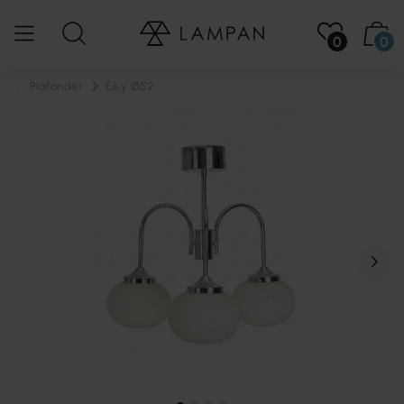
0
0
...
Plafonder
Elsy Ø52