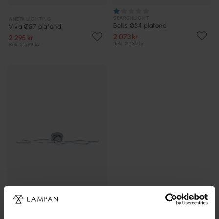
SEARCHLIGHT
ANETA LIGHTING
Bellis Ø54 plafond
Viva Ø57 plafond
2 073 kr
2 295 kr
Rek. 2 439 kr
Rek. 3 599 kr
EGLO