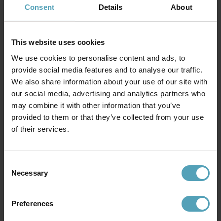
Roncade 108cm plafond
Consent
Details
About
3 309 kr
This website uses cookies
We use cookies to personalise content and ads, to
Andra köpte även
provide social media features and to analyse our traffic.
We also share information about your use of our site with
our social media, advertising and analytics partners who
PRISMATCH
PRISMATCH
may combine it with other information that you’ve
provided to them or that they’ve collected from your use
of their services.
Consent
Necessary
Selection
Preferences