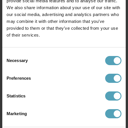
provide social media features and to analyse our traffic.
WESTAL
AIRAM
Acis Uttag 110cm
Handy m. uttag 55cm
We also share information about your use of our site with
1 229 kr
739 kr
our social media, advertising and analytics partners who
Rek. 1 569 kr
may combine it with other information that you’ve
provided to them or that they’ve collected from your use
of their services.
PRISMATCH
PRISMATCH
Consent
Necessary
Selection
Preferences
Statistics
Marketing
OSRAM
DESIGNLIGHT
Slim Sensor 55cm
QB-307 Downlight 2700K 3-
pack
525 kr