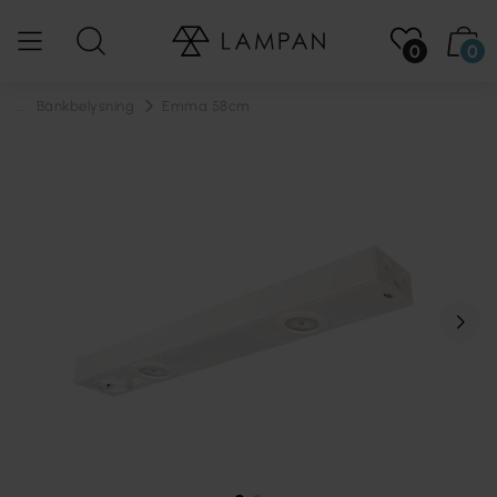
0
0
...
Bänkbelysning
Emma 58cm