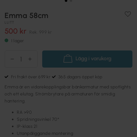
Emma 58cm
LLITT
500 kr
Rek.
999 kr
I lager
Lägg i varukorg
Fri frakt över 699 kr
365 dagars öppet köp
Emma är en vidarekopplingsbar bänkarmatur med spotlights
och ett elutag. Strömbrytare på armaturen för smidig
hantering.
RA >90
Spridningsvinkel 70°
IP-klass 21
Utanpåliggande montering