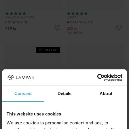
ARMATURHANTVERK
WESTAL
Hörby 58cm
Acis Dim 60cm
789 kr
632 kr
Rek. 849 kr
PRISMATCH
Consent
Details
About
This website uses cookies
We use cookies to personalise content and ads, to