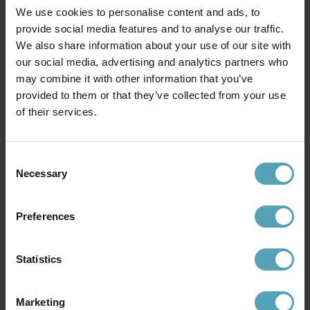
We use cookies to personalise content and ads, to
provide social media features and to analyse our traffic.
We also share information about your use of our site with
our social media, advertising and analytics partners who
may combine it with other information that you’ve
provided to them or that they’ve collected from your use
of their services.
Consent
ANETA LIGHTING
DYBERG LARSEN
Lapponia 35cm vägglampa
DL20 vägglampa
Necessary
Selection
1 095 kr
799 kr
Rek. 1 099 kr
Rek. 1 139 kr
Preferences
Andra köpte även
Statistics
Marketing
KAMPANJ
PRISMATCH