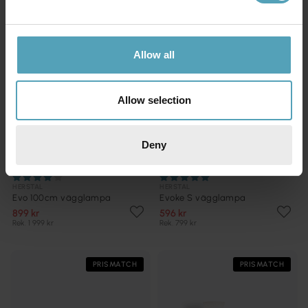
Allow all
Allow selection
Deny
HERSTAL
HERSTAL
Evo 100cm vägglampa
Evoke S vägglampa
899 kr
596 kr
Rek. 1 999 kr
Rek. 799 kr
PRISMATCH
PRISMATCH