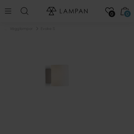
0
0
...
Vägglampor
Evoke S