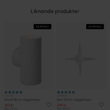
Liknande produkter
KAMPANJ
KAMPANJ
LUCIDE
LAMPAN
Bondi 18cm vägglampa
Bari 55cm vägglampa
303 kr
249 kr
Rek. 379 kr
Rek. 899 kr