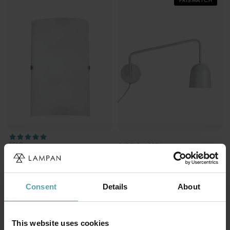
PRISMATCH
EGLO
DYBERG LARSEN
Troy 18cm vägglampa
Manchester 45cm vägglampa
359 kr
594 kr
Rek. 829 kr
Consent
Details
About
PRISMATCH
PRISMATCH
This website uses cookies