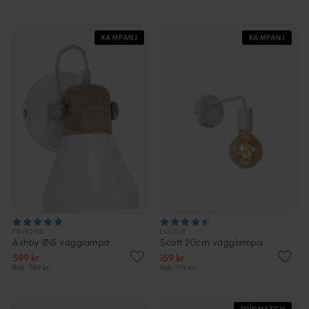
KAMPANJ
KAMPANJ
PR HOME
LUCIDE
Ashby Ø15 vägglampa
Scott 20cm vägglampa
599 kr
159 kr
Rek. 799 kr
Rek. 199 kr