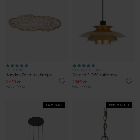
BY RYDÉNS
NORDIC LIGHTING
Hayden 76cm taklampa
Stealth 2 Ø50 taklampa
3 653 kr
1 349 kr
Rek. 5 499 kr
Rek. 1 799 kr
KAMPANJ
PRISMATCH