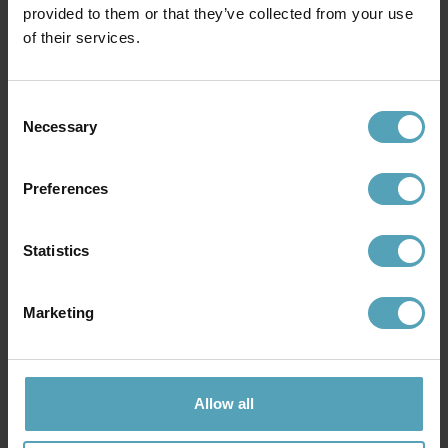
provided to them or that they’ve collected from your use
of their services.
EMIBIG LIGHTING
EMIBIG LIGHTING
Elit Premium Ø20 taklampa
Elit 116cm taklampa
1 478 kr
2 838 kr
Consent
Rek. 1 739 kr
Rek. 3 339 kr
Necessary
Selection
Preferences
Andra köpte även
Statistics
KAMPANJ
KAMPANJ
Marketing
Allow all