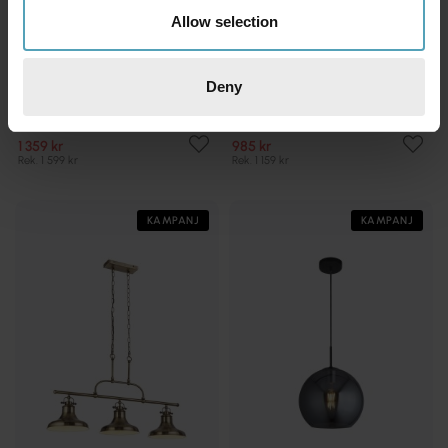
Allow selection
Deny
SEARCHLIGHT
SEARCHLIGHT
Duo 70cm taklampa
Fisherman Ø32 taklampa
1 359 kr
985 kr
Rek. 1 599 kr
Rek. 1 159 kr
KAMPANJ
KAMPANJ