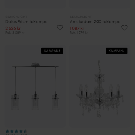
SEARCHLIGHT
SEARCHLIGHT
Dallas 96cm taklampa
Amsterdam Ø30 taklampa
2 626 kr
1 087 kr
Rek. 3 089 kr
Rek. 1 279 kr
KAMPANJ
KAMPANJ