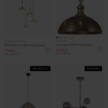
PR HOME
EMIBIG LIGHTING
Liverpool Ø50 taklampa
Elit Premium Ø30 taklampa
2 472 kr
1 903 kr
Rek. 3 999 kr
Rek. 2 239 kr
PRISMATCH
KAMPANJ