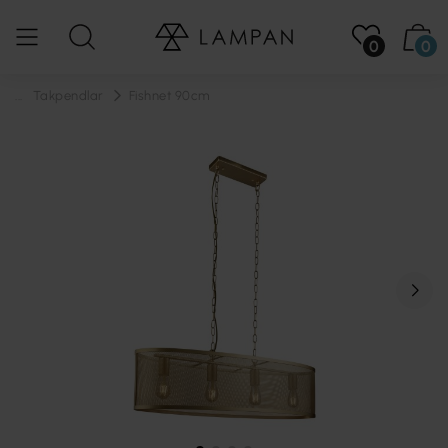
0
0
...
Takpendlar
Fishnet 90cm