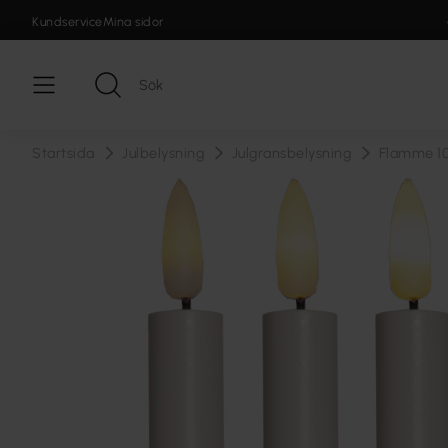
Kundservice
Mina sidor
Startsida
Julbelysning
Julgransbelysning
Flamme 1