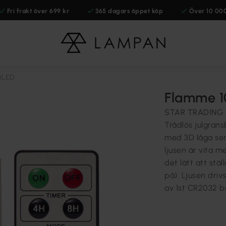
Fri frakt över 699 kr
365 dagars öppet köp
Över 10 00
0LED
Flamme 1
STAR TRADING
Trådlös julgrans
med 3D låga ser 
ljusen är vita 
det lätt att stäl
på). Ljusen drivs
av 1st CR2032 ba