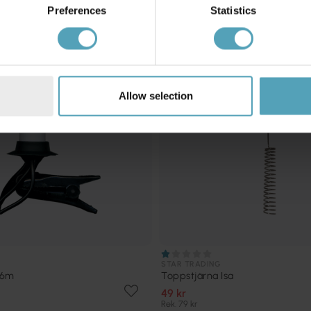
PRISMATCH
Preferences
Statistics
Allow selection
STAR TRADING
16m
Toppstjärna Isa
49 kr
Rek. 79 kr