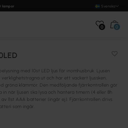
0 lampor
Svenska
0
0
0LED
belysning med 10st LED ljus för inomhusbruk. Ljusen
verklighetstrogna ut och har ett vackert ljussken,
med gröna klämmor. Den medföljande fjärrkontrollen gör
la in när ljusen ska lysa och hantera timern (4 eller 8h
 av 11st AAA batterier (ingår ej). Fjärrkontrollen drivs
tteri som ingår.