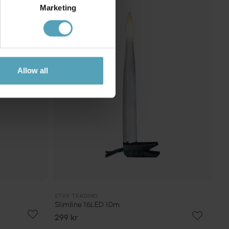
PRISMATCH
Marketing
Allow all
STAR TRADING
Slimline 16LED 10m
299 kr