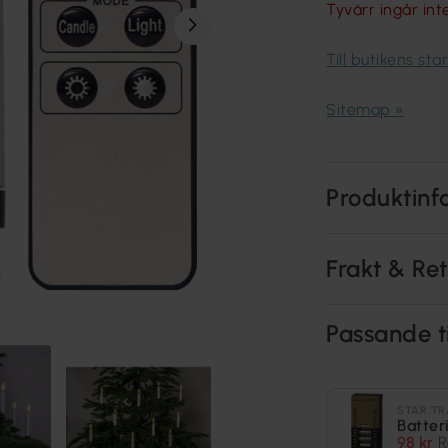
Tyvärr ingår inte
Till butikens sta
Sitemap »
Produktinf
Frakt & Re
Passande t
STAR TR
Batter
98 kr
R