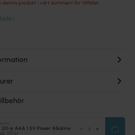
 denna produkt i vårt sortiment för tillfället.
rtsida »
ormation
turer
illbehör
ADING
i 20-p AAA 1,5V Power Alkaline
ek. 159 kr