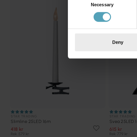
PRISMATCH
Necessary
Selection
Deny
STAR TRADING
STAR TRADING
Slimline 25LED 16m
Svea 25LED 
418 kr
615 kr
Rek. 579 kr
Rek. 779 kr