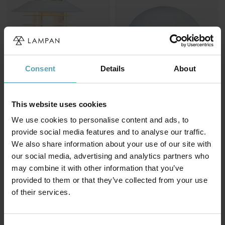
Consent
Details
About
This website uses cookies
NORDIC LIGHTING
NORDIC LIGHTING
Karlskrona utelampa
Ystad utelampa
We use cookies to personalise content and ads, to
374 kr
374 kr
Rek. 499 kr
Rek. 499 kr
provide social media features and to analyse our traffic.
We also share information about your use of our site with
our social media, advertising and analytics partners who
may combine it with other information that you’ve
Andra köpte även
provided to them or that they’ve collected from your use
of their services.
KAMPANJ
PRISMATCH