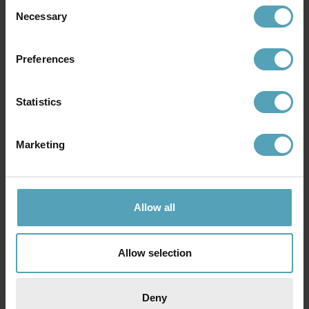
Consent
Necessary
Selection
Preferences
Statistics
Marketing
OSRAM
OSRAM
Floodlight Essential Sensor
Battery LED Spotlight Sensor
200W utelampa
utelampa
Allow all
1 159 kr
295 kr
Rek. 1 449 kr
Rek. 419 kr
Allow selection
KAMPANJ
KAMPANJ
Deny