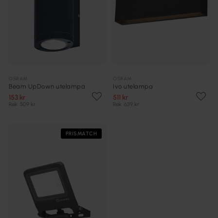
OSRAM
OSRAM
Beam UpDown utelampa
Ivo utelampa
153 kr
511 kr
Rek. 509 kr
Rek. 639 kr
PRISMATCH