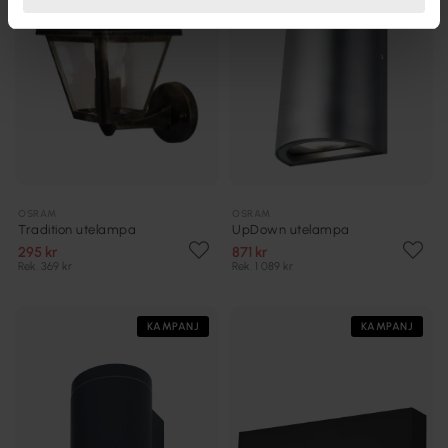
OSRAM
OSRAM
Tradition utelampa
UpDown utelampa
295 kr
871 kr
Rek. 369 kr
Rek. 1 089 kr
KAMPANJ
KAMPANJ