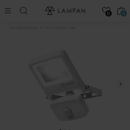
0
0
...
Fasadbelysning
Flood Sensor 10W