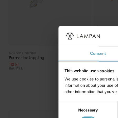
Consent
NORDIC LIGHTING
NORDIC LIGHTI
Forma flex koppling
Forma mittan
112 kr
74 kr
Rek. 149 kr
Rek. 99 kr
This website uses cookies
We use cookies to personalis
information about your use of
other information that you’ve
Consent
Necessary
Selection
KAMPANJ