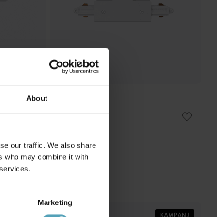
About
NORDIC LIGHTING
Forma T-koppling
112 kr
Rek. 149 kr
se our traffic. We also share
ers who may combine it with
 services.
Marketing
KAMPANJ
KAMPANJ