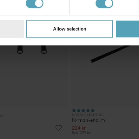
Allow selection
NORDIC LIGHTING
NG
Forma skena 1m
224 kr
Rek. 299 kr