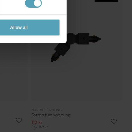
Allow all
NORDIC LIGHTING
Forma flex koppling
112 kr
Rek. 149 kr