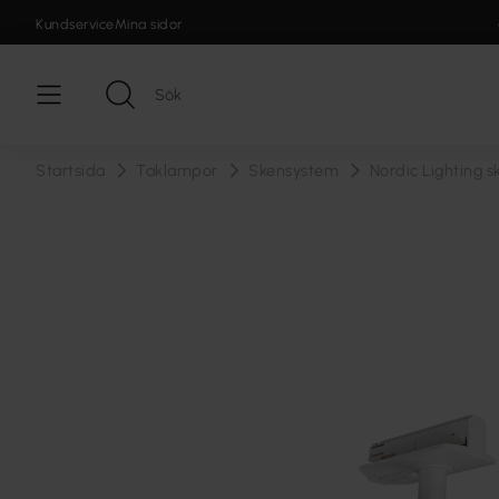
Kundservice
Mina sidor
Startsida
Taklampor
Skensystem
Nordic Lighting 