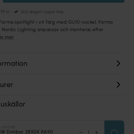
699 kr
365 dagars öppet köp
 Forma spotlight i vit färg med GU10-sockel. Forma
 Nordic Lighting anpassas och monteras efter
äs mer
ormation
turer
uskällor
LIGHTING
5W Dimbar 2850K RA90