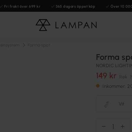
Fri frakt över 699 kr
365 dagars öppet köp
Över 10 00
skensystem
Forma spot
Forma sp
NORDIC LIGHTI
149 kr
Rek.
1
Inkommer: 2
Vit