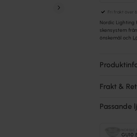
Fri frakt över 
Nordic Lighting
skensystem från
önskemål och
L
Produktinf
Frakt & Re
Passande lj
NORDIC 
GU10 