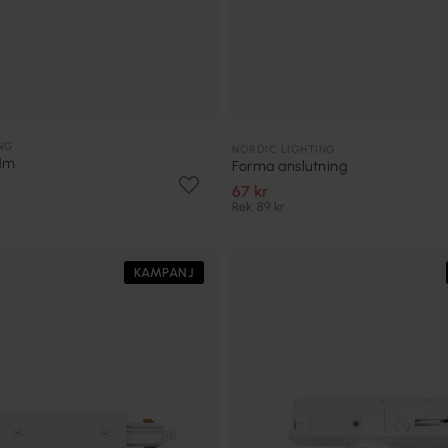
NG
NORDIC LIGHTING
 1m
Forma anslutning
67 kr
Rek. 89 kr
KAMPANJ