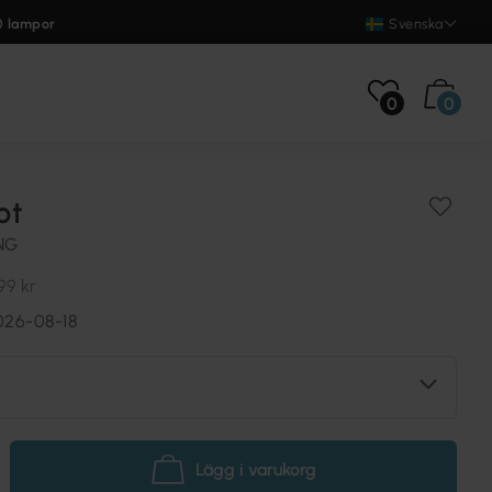
0 lampor
Svenska
0
0
ot
NG
99 kr
026-08-18
Lägg i varukorg