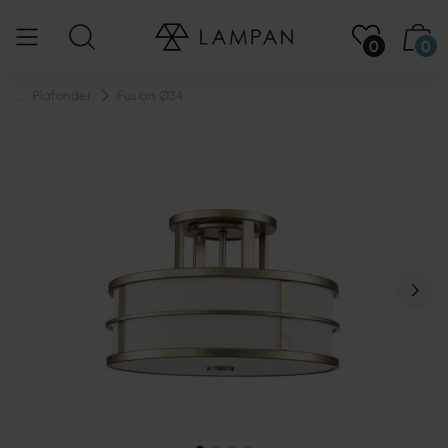
0
0
...
Plafonder
Fusion Ø34