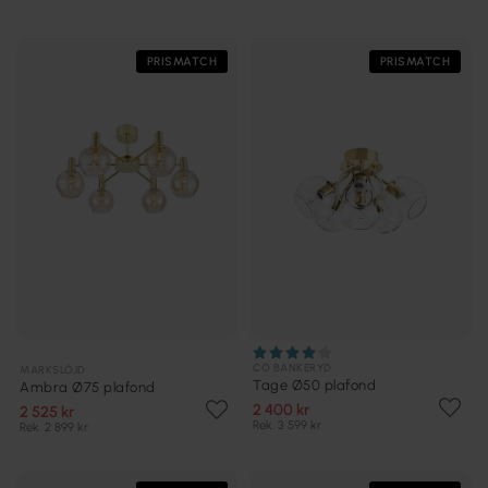
PRISMATCH
PRISMATCH
CO BANKERYD
MARKSLÖJD
Tage Ø50 plafond
Ambra Ø75 plafond
2 400 kr
2 525 kr
Rek. 3 599 kr
Rek. 2 899 kr