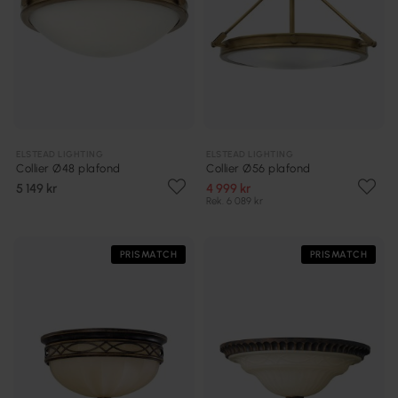
ELSTEAD LIGHTING
ELSTEAD LIGHTING
Collier Ø48 plafond
Collier Ø56 plafond
5 149 kr
4 999 kr
Rek. 6 089 kr
PRISMATCH
PRISMATCH