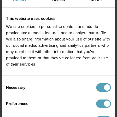
This website uses cookies
We use cookies to personalise content and ads, to
provide social media features and to analyse our traffic.
We also share information about your use of our site with
our social media, advertising and analytics partners who
may combine it with other information that you’ve
provided to them or that they’ve collected from your use
ELSTEAD LIGHTING
of their services.
Fusion Ø34 plafond
2 782 kr
Rek. 2 809 kr
Consent
Necessary
Selection
Andra köpte även
Preferences
PRISMATCH
PRISMATCH