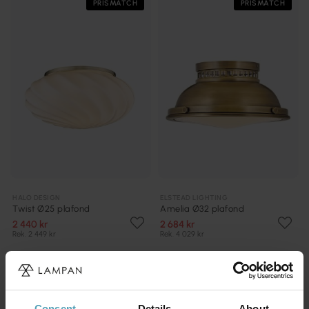
PRISMATCH
PRISMATCH
HALO DESIGN
ELSTEAD LIGHTING
Twist Ø25 plafond
Amelia Ø32 plafond
2 440 kr
2 684 kr
Rek. 2 449 kr
Rek. 4 029 kr
PRISMATCH
Consent
Details
About