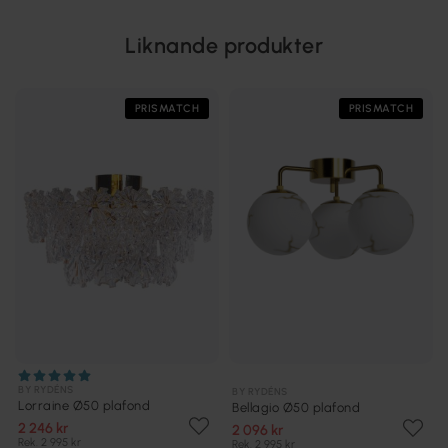
Liknande produkter
PRISMATCH
PRISMATCH
BY RYDÉNS
BY RYDÉNS
Lorraine Ø50 plafond
Bellagio Ø50 plafond
2 246 kr
2 096 kr
Rek. 2 995 kr
Rek. 2 995 kr