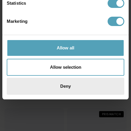
Statistics
Marketing
Allow all
Allow selection
ELSTEAD LIGHTING
ELSTEAD LIGHTING
Fusion Ø34 plafond
Collier Ø35 plafond
Deny
2 599 kr
2 799 kr
Rek. 3 099 kr
Rek. 3 279 kr
PRISMATCH