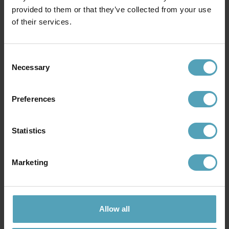
provided to them or that they’ve collected from your use
PRISMATCH
of their services.
Consent
Necessary
Selection
Preferences
Statistics
Marketing
EGLO
EGLO
Mogano Ø40 taklampa
Valdiola 93cm taklampa
674 kr
1 699 kr
Rek. 1 129 kr
Allow all
PRISMATCH
PRISMATCH