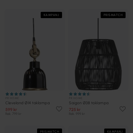
KAMPANJ
PRISMATCH
PR HOME
PR HOME
Cleveland Ø14 taklampa
Saigon Ø38 taklampa
599 kr
725 kr
Rek. 799 kr
Rek. 999 kr
PRISMATCH
KAMPANJ