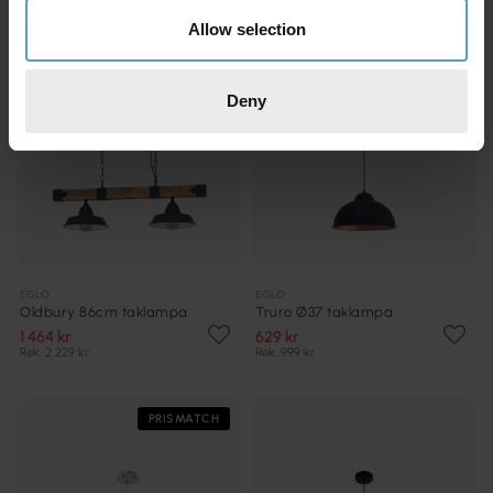
Allow selection
Deny
EGLO
EGLO
Oldbury 86cm taklampa
Truro Ø37 taklampa
1 464 kr
629 kr
Rek. 2 229 kr
Rek. 999 kr
PRISMATCH