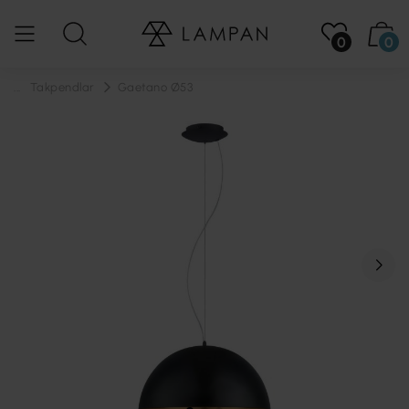
0
0
...
Takpendlar
Gaetano Ø53