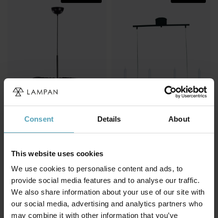
Consent
Details
About
MARKSLÖJD
COTTEX
Styrka Ø75 taklampa
Florens 90cm taklampa
2 449 kr
1 200 kr
This website uses cookies
Rek. 3 499 kr
Rek. 1 609 kr
We use cookies to personalise content and ads, to
provide social media features and to analyse our traffic.
We also share information about your use of our site with
Andra köpte även
our social media, advertising and analytics partners who
may combine it with other information that you’ve