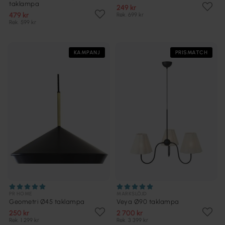
taklampa
249 kr
479 kr
Rek. 699 kr
Rek. 599 kr
KAMPANJ
PRISMATCH
PR HOME
MARKSLÖJD
Geometri Ø45 taklampa
Veya Ø90 taklampa
250 kr
2 700 kr
Rek. 1 299 kr
Rek. 3 399 kr