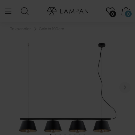
0
0
...
Takpendlar
Gelato 100cm