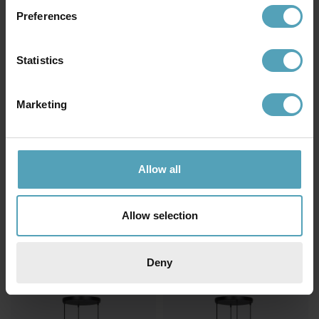
Preferences
Statistics
Marketing
Allow all
EMIBIG LIGHTING
EMIBIG LIGHTING
Ibor 72cm taklampa
Elit Premium Ø30 taklampa
1 597 kr
1 903 kr
Allow selection
Rek. 1 879 kr
Rek. 2 239 kr
Deny
PRISMATCH
KAMPANJ