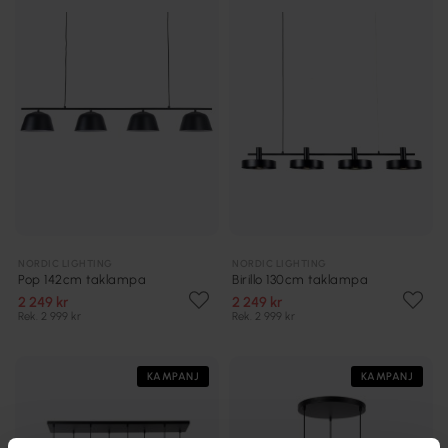
NORDIC LIGHTING
NORDIC LIGHTING
Pop 142cm taklampa
Birillo 130cm taklampa
2 249 kr
2 249 kr
Rek. 2 999 kr
Rek. 2 999 kr
KAMPANJ
KAMPANJ