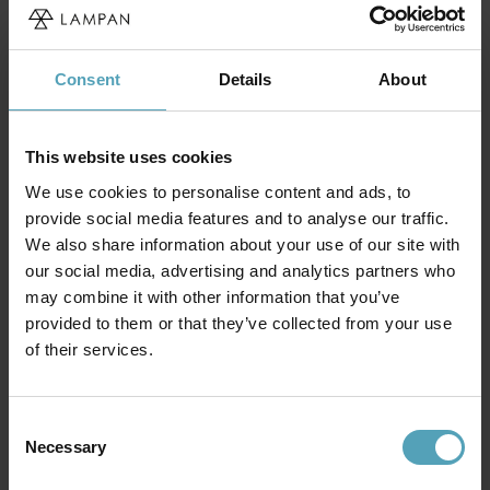
Consent
Details
About
This website uses cookies
We use cookies to personalise content and ads, to
provide social media features and to analyse our traffic.
LUCIDE
LUCIDE
We also share information about your use of our site with
Chayanne 125cm taklampa
Jessica Ø35 taklampa
our social media, advertising and analytics partners who
3 199 kr
2 015 kr
Rek. 3 999 kr
Rek. 2 519 kr
may combine it with other information that you’ve
provided to them or that they’ve collected from your use
of their services.
Andra köpte även
Consent
Necessary
Selection
KAMPANJ
KAMPANJ