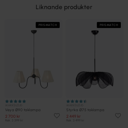
Liknande produkter
PRISMATCH
PRISMATCH
MARKSLÖJD
MARKSLÖJD
Veya Ø90 taklampa
Styrka Ø75 taklampa
2 700 kr
2 449 kr
Rek. 3 399 kr
Rek. 3 499 kr