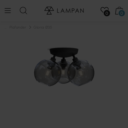
0
0
...
Plafonder
Gloria Ø35