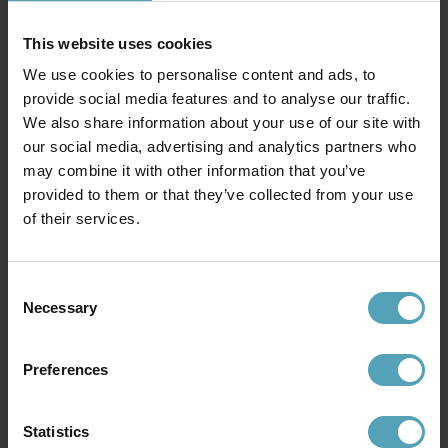
This website uses cookies
PRISMATCH
PRISMATCH
We use cookies to personalise content and ads, to
provide social media features and to analyse our traffic.
We also share information about your use of our site with
our social media, advertising and analytics partners who
may combine it with other information that you’ve
provided to them or that they’ve collected from your use
of their services.
Consent
Necessary
Selection
BELID
BELID
Soft Ø50 plafond
Bullo Ø27 plafond
Preferences
1 872 kr
1 490 kr
Rek. 2 699 kr
Rek. 1 849 kr
Statistics