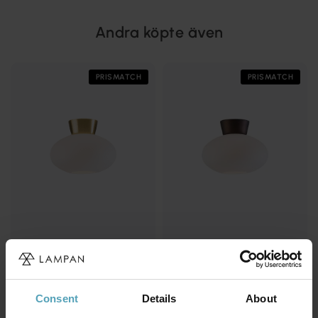
Andra köpte även
PRISMATCH
PRISMATCH
BELID
BELID
Bullo Ø27 plafond
Bullo Ø27 plafond
Consent
Details
About
1 479 kr
1 341 kr
Rek. 1 849 kr
Rek. 1 849 kr