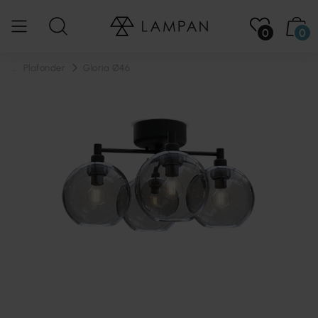
0
0
...
Plafonder
Gloria Ø46