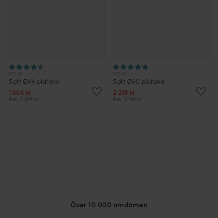
BELID
BELID
Soft Ø44 plafond
Soft Ø60 plafond
1 664 kr
2 218 kr
Rek. 2 399 kr
Rek. 3 199 kr
Över 10 000 omdömen