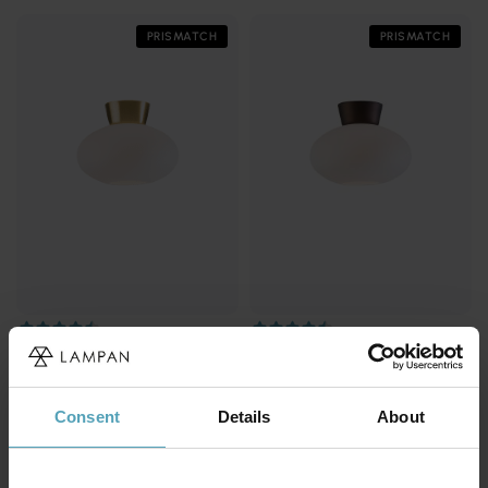
PRISMATCH
PRISMATCH
BELID
BELID
Bullo Ø27 plafond
Bullo Ø27 plafond
1 479 kr
1 341 kr
Rek. 1 849 kr
Rek. 1 849 kr
Consent
Details
About
PRISMATCH
PRISMATCH