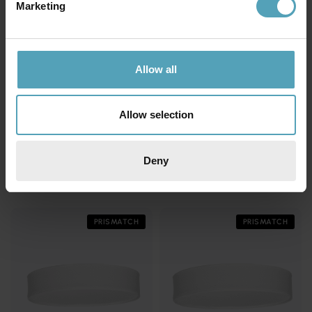
Marketing
Allow all
Allow selection
BELID
BELID
Bizzo Ø17 plafond
Bullo Ø27 plafond
Deny
1 214 kr
1 519 kr
Rek. 1 599 kr
Rek. 1 849 kr
PRISMATCH
PRISMATCH