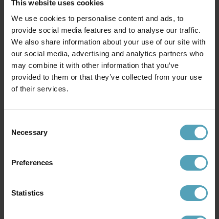
This website uses cookies
We use cookies to personalise content and ads, to
provide social media features and to analyse our traffic.
We also share information about your use of our site with
our social media, advertising and analytics partners who
may combine it with other information that you’ve
provided to them or that they’ve collected from your use
of their services.
Consent
BELID
BELID
Necessary
Selection
Soft Ø50 plafond
Bullo Ø27 plafond
1 872 kr
1 490 kr
Rek. 2 699 kr
Rek. 1 849 kr
Preferences
PRISMATCH
PRISMATCH
Statistics