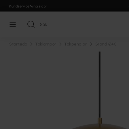
Kundservice
Mina sidor
Startsida
Taklampor
Takpendlar
Grand Ø40