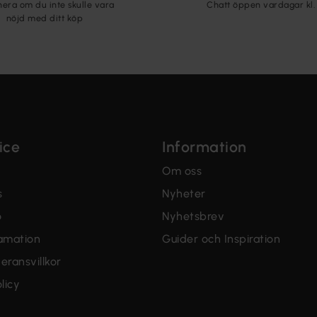
nera om du inte skulle vara
Chatt öppen vardagar kl. 
nöjd med ditt köp
ice
Information
Om oss
s
Nyheter
o
Nyhetsbrev
lamation
Guider och Inspiration
eransvillkor
licy