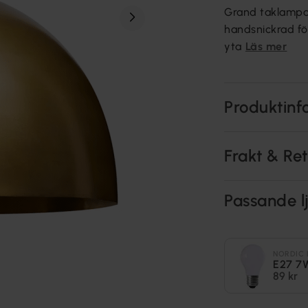
Grand taklampa
handsnickrad fö
yta
Läs mer
Produktinf
Frakt & Re
Passande lj
NORDIC 
E27 7
89 kr