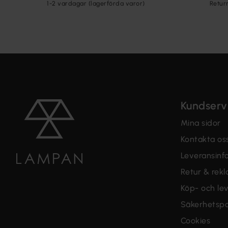
1-2 vardagar (lagerförda varor)
Retur
Kundserv
Mina sidor
Kontakta os
Leveransinf
Retur & rek
Köp- och lev
Säkerhetspo
Cookies