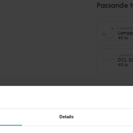
Passande t
LAMPAN
Lampp
49 kr
LAMPAN
DCL 2
49 kr
Andra köpte även
Details