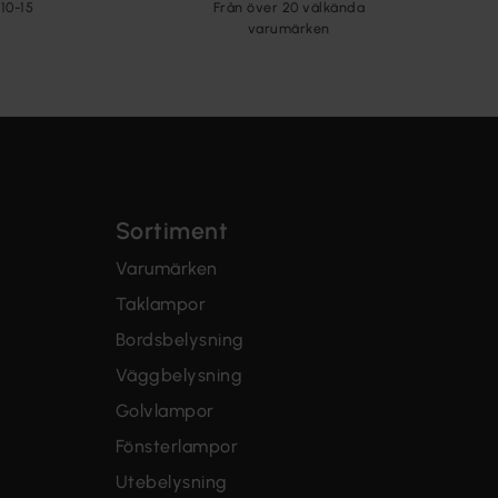
10-15
Från över 20 välkända
varumärken
Sortiment
Varumärken
Taklampor
Bordsbelysning
Väggbelysning
Golvlampor
Fönsterlampor
Utebelysning