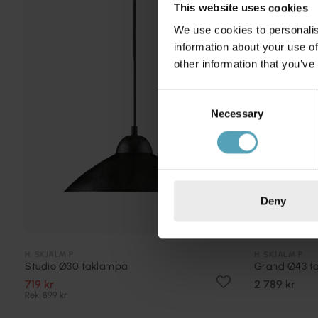
This website uses cookies
We use cookies to personalis
information about your use of
other information that you’ve
Consent
Necessary
Selection
Deny
H. SKJALM P
H. SKJALM P
Studio Ø30 taklampa
Grand Ø43 t
719 kr
2 789 kr
Rek. 899 kr