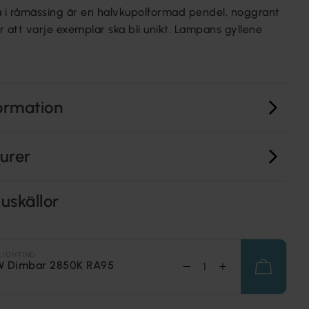
 i råmässing är en halvkupolformad pendel, noggrant
r att varje exemplar ska bli unikt. Lampans gyllene
ormation
turer
uskällor
LIGHTING
W Dimbar 2850K RA95