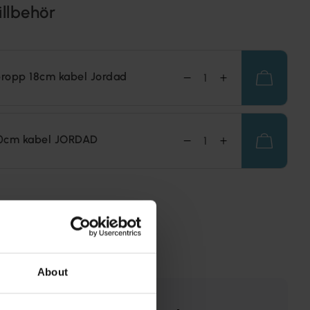
illbehör
ropp 18cm kabel Jordad
0cm kabel JORDAD
About