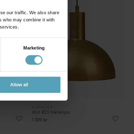
se our traffic. We also share
ers who may combine it with
 services.
Marketing
Allow all
H. SKJALM P
Mid Ø25 taklampa
1 339 kr