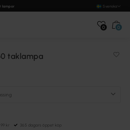
0 lampor
Svenska
0
0
0 taklampa
ssing
699 kr
365 dagars öppet köp