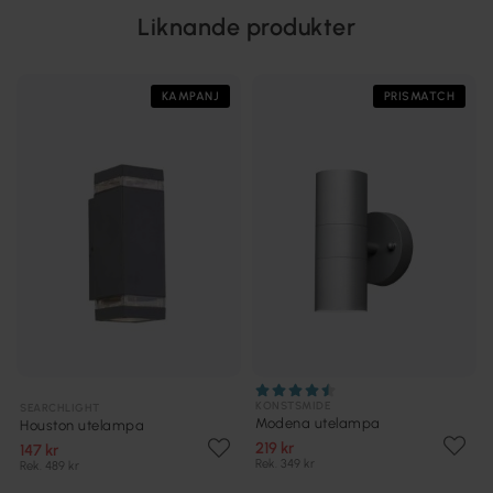
Liknande produkter
KAMPANJ
PRISMATCH
KONSTSMIDE
SEARCHLIGHT
Modena utelampa
Houston utelampa
219 kr
147 kr
Rek. 349 kr
Rek. 489 kr