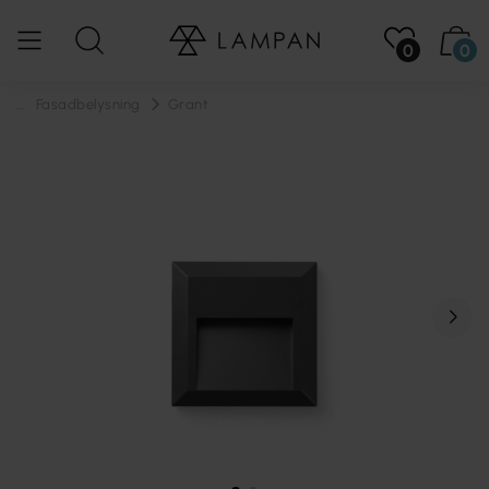
0
0
...
Fasadbelysning
Grant