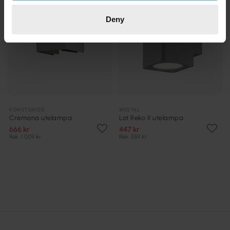
Deny
KONSTSMIDE
WESTAL
Cremona utelampa
Lot Reko II utelampa
666 kr
447 kr
Rek. 1 009 kr
Rek. 559 kr