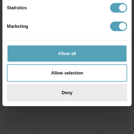
KAMPANJ
KAMPANJ
Statistics
Marketing
Allow all
Allow selection
STRÖMSHAGA
STRÖMSHAGA
Skomakarelampa Herbert Ø23
Ingrid Liten Ø16 fönsterlampa
Deny
fönsterlampa
359 kr
299 kr
Rek. 449 kr
Rek. 549 kr