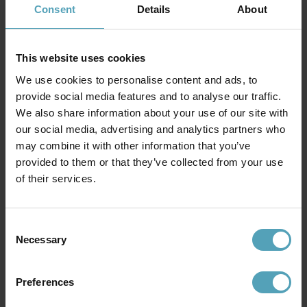
Consent
Details
About
This website uses cookies
We use cookies to personalise content and ads, to
provide social media features and to analyse our traffic.
We also share information about your use of our site with
our social media, advertising and analytics partners who
may combine it with other information that you’ve
provided to them or that they’ve collected from your use
PR HOME
ORIVA
August Ø15 fönsterlampa
Zoe Ø10 fönsterlampa
of their services.
399 kr
169 kr
Rek. 599 kr
Rek. 289 kr
Consent
Necessary
Selection
Andra köpte även
Preferences