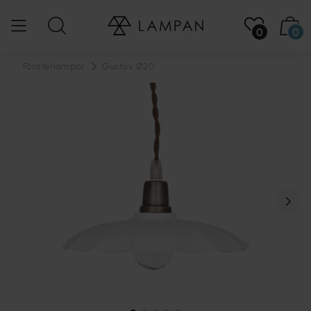
0
0
...
Fönsterlampor
Gustav Ø20