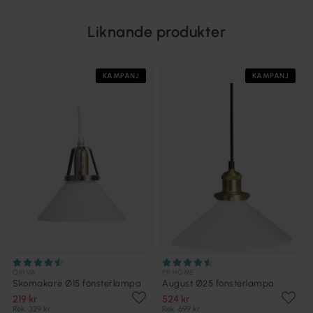
Liknande produkter
KAMPANJ
KAMPANJ
ORIVA
PR HOME
Skomakare Ø15 fönsterlampa
August Ø25 fönsterlampa
219 kr
524 kr
Rek. 329 kr
Rek. 699 kr