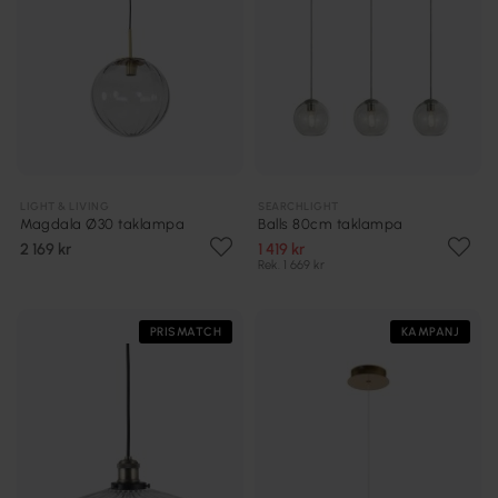
LIGHT & LIVING
SEARCHLIGHT
Magdala Ø30 taklampa
Balls 80cm taklampa
2 169 kr
1 419 kr
Rek. 1 669 kr
PRISMATCH
KAMPANJ