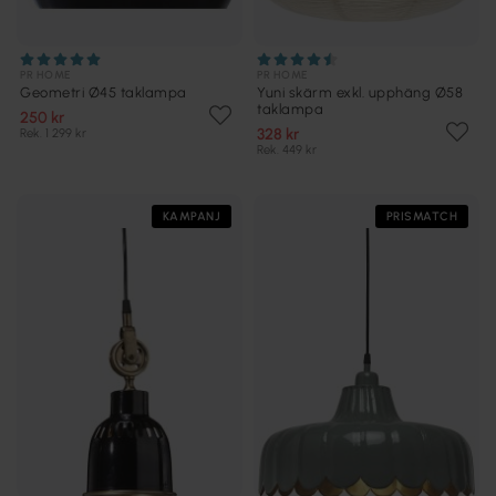
PR HOME
PR HOME
Geometri Ø45 taklampa
Yuni skärm exkl. upphäng Ø58
taklampa
250 kr
328 kr
Rek. 1 299 kr
Rek. 449 kr
KAMPANJ
PRISMATCH