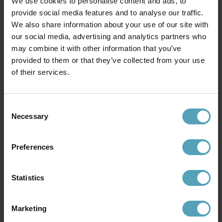
We use cookies to personalise content and ads, to
provide social media features and to analyse our traffic.
We also share information about your use of our site with
our social media, advertising and analytics partners who
LUCIDE
EMIBIG LIGHTING
may combine it with other information that you’ve
Cintra 48cm taklampa
Istar Premium Ø40 taklampa
999 kr
1 521 kr
provided to them or that they’ve collected from your use
Rek. 3 919 kr
Rek. 1 789 kr
of their services.
Consent
Andra köpte även
Necessary
Selection
KAMPANJ
PRISMATCH
Preferences
Statistics
Marketing