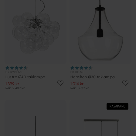
BY RYDÉNS
PR HOME
Lustro Ø40 taklampa
Hamilton Ø30 taklampa
1 399 kr
1 014 kr
Rek. 2 489 kr
Rek. 1 699 kr
KAMPANJ