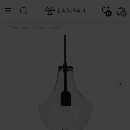
0
0
...
Takpendlar
Hamilton Ø20