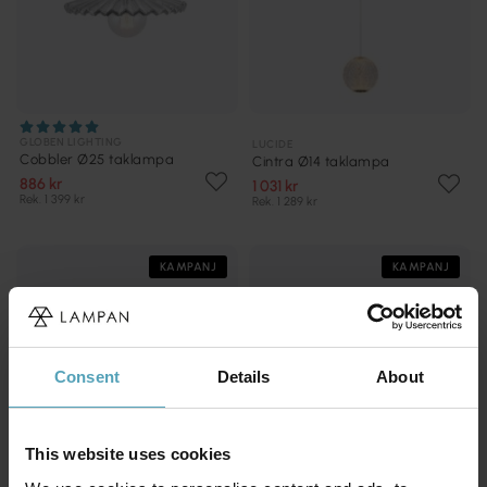
GLOBEN LIGHTING
LUCIDE
Cobbler Ø25 taklampa
Cintra Ø14 taklampa
886 kr
1 031 kr
Rek. 1 399 kr
Rek. 1 289 kr
KAMPANJ
KAMPANJ
Consent
Details
About
This website uses cookies