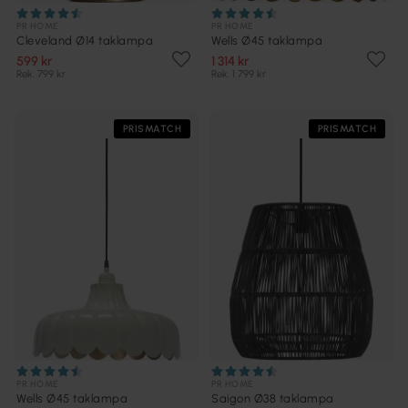
PR HOME
PR HOME
Cleveland Ø14 taklampa
Wells Ø45 taklampa
599 kr
1 314 kr
Rek. 799 kr
Rek. 1 799 kr
PRISMATCH
PRISMATCH
PR HOME
PR HOME
Wells Ø45 taklampa
Saigon Ø38 taklampa