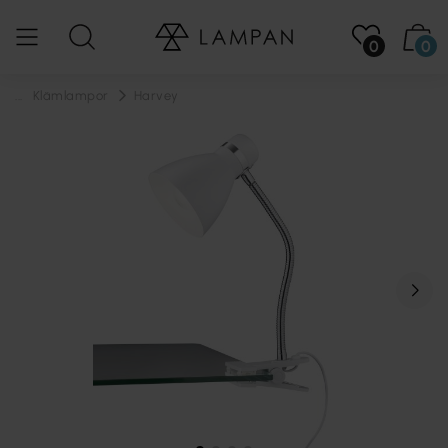
0
0
...
Klämlampor
Harvey