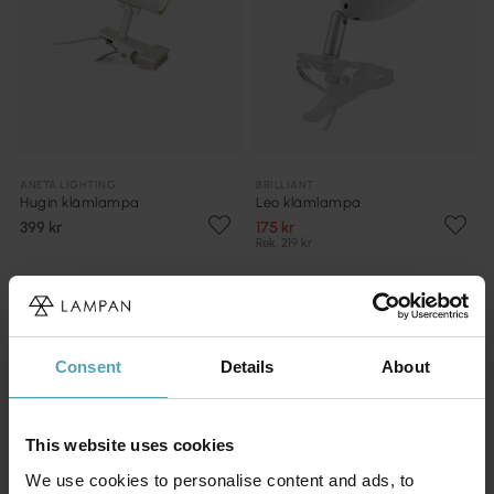
ANETA LIGHTING
BRILLIANT
Hugin klämlampa
Leo klämlampa
399 kr
175 kr
Rek. 219 kr
KAMPANJ
PRISMATCH
Consent
Details
About
This website uses cookies
We use cookies to personalise content and ads, to