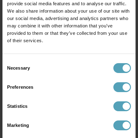
provide social media features and to analyse our traffic.
We also share information about your use of our site with
our social media, advertising and analytics partners who
may combine it with other information that you’ve
provided to them or that they’ve collected from your use
GLOBEN LIGHTING
BRILLIANT
Hubble klämlampa
of their services.
Flex klämlampa
557 kr
143 kr
Rek. 799 kr
Rek. 179 kr
Consent
Necessary
Selection
PRISMATCH
Preferences
Statistics
Marketing