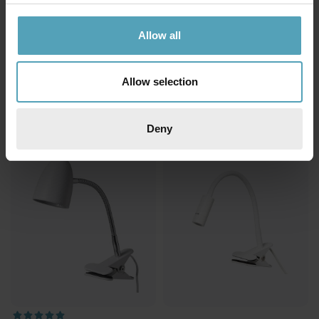
Allow all
ARMATURHANTVERK
BRILLIANT
Tanum klämlampa
Adda klämlampa
579 kr
311 kr
Allow selection
Rek. 399 kr
PRISMATCH
Deny