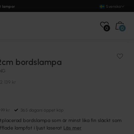
0 lampor
Svenska
0
0
2cm bordslampa
ING
2 139 kr
699 kr
365 dagars öppet köp
ttplacerad bordslampa som är minst lika fin släckt som
flade lampfot i ljust laserat
Läs mer