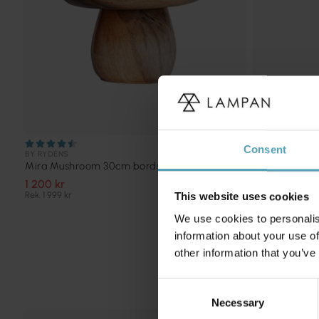
Consent
BY RYDÉNS
LIGHT & LIVING
Mira Mushroom 30cm bordslampa
Litto 33cm b
1 200 kr
969 kr
Rek. 1 999 kr
This website uses cookies
We use cookies to personalis
information about your use of
other information that you’ve
Consent
Necessary
Selection