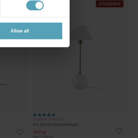
KAMPANJ
UTGÅENDE
Allow all
GLOBEN LIGHTING
Iris 50cm bordslampa
999 kr
Rek. 1 999 kr