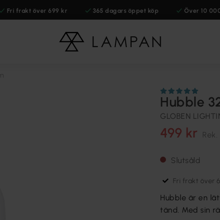
Fri frakt över 699 kr
365 dagars öppet köp
Över 10 00
cm
Hubble 3
GLOBEN LIGHT
499 kr
Rek.
Slutsåld
Fri frakt över 
Hubble är en lä
tänd. Med sin räf