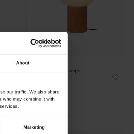
About
LUCIDE
Birtle 38cm bordslampa
791 kr
Rek. 989 kr
se our traffic. We also share
ers who may combine it with
 services.
Marketing