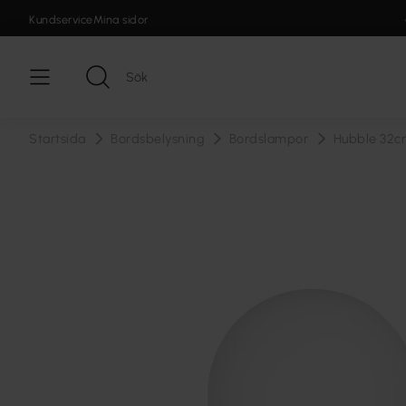
Kundservice
Mina sidor
Startsida
Bordsbelysning
Bordslampor
Hubble 32