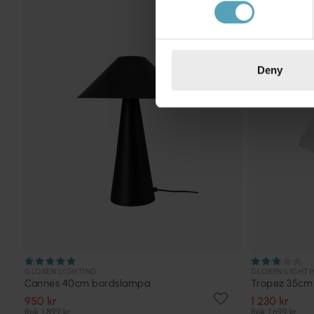
KAMPANJ
Deny
GLOBEN LIGHTING
GLOBEN LIGHTI
Cannes 40cm bordslampa
Tropez 35cm
950 kr
1 230 kr
Rek. 1 899 kr
Rek. 1 699 kr