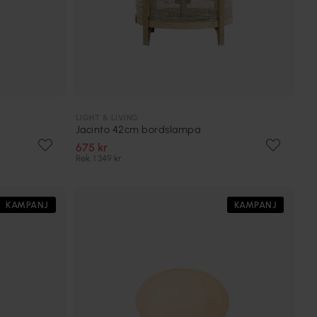
LIGHT & LIVING
Jacinto 42cm bordslampa
675 kr
Rek. 1 349 kr
KAMPANJ
KAMPANJ