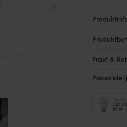
Produktinf
Produktbe
Frakt & Re
Passande lj
UNISON
E27 n
45 kr