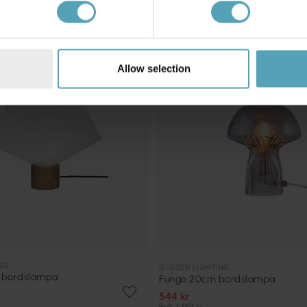
PRISMATCH
Allow selection
NG
GLOBEN LIGHTING
 bordslampa
Fungo 20cm bordslampa
544 kr
Rek. 1 359 kr