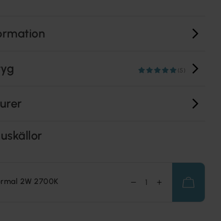
ormation
tyg
(5)
turer
uskällor
ormal 2W 2700K