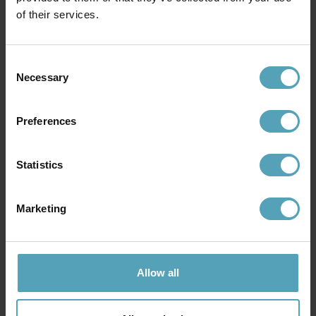
of their services.
Andra köpte även
Consent
KAMPANJ
KAMPANJ
Necessary
Selection
Preferences
Statistics
Marketing
HALO DESIGN
HALO DESIGN
Allow all
Paris 28cm portabel
Stepp One-Two -Three 30cm
portabel
1 439 kr
1 839 kr
Rek. 1 799 kr