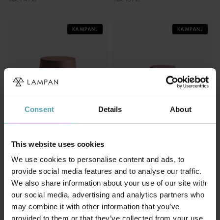
KAMPANJ
KAMPANJ
Consent
Details
About
This website uses cookies
We use cookies to personalise content and ads, to
UNISON
UNISON
provide social media features and to analyse our traffic.
No cable 24cm portabel
No cable 16cm portabel
We also share information about your use of our site with
207 kr
100 kr
Rek. 259 kr
Rek. 199 kr
our social media, advertising and analytics partners who
may combine it with other information that you’ve
provided to them or that they’ve collected from your use