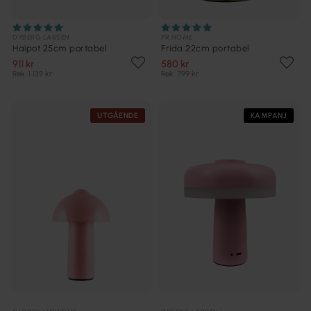
DYBERG LARSEN
PR HOME
Haipot 25cm portabel
Frida 22cm portabel
911 kr
580 kr
Rek. 1 139 kr
Rek. 799 kr
UTGÅENDE
KAMPANJ