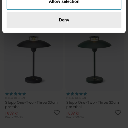
Rek. 2 299 kr
Allow selection
KAMPANJ
KAMPANJ
Deny
HALO DESIGN
HALO DESIGN
Stepp One-Two -Three 30cm
Stepp One-Two -Three 30cm
portabel
portabel
1 839 kr
1 839 kr
Rek. 2 299 kr
Rek. 2 299 kr