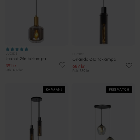
LUCIDE
LUCIDE
Joanet Ø16 taklampa
Orlando Ø10 taklampa
391 kr
687 kr
Rek. 489 kr
Rek. 859 kr
KAMPANJ
PRISMATCH