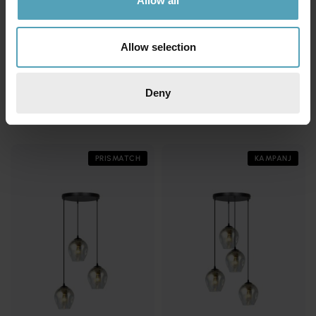
Allow all
Allow selection
EMIBIG LIGHTING
EMIBIG LIGHTING
Ibor 72cm taklampa
Elit Premium Ø30 taklampa
Deny
1 597 kr
1 903 kr
Rek. 1 879 kr
Rek. 2 239 kr
PRISMATCH
KAMPANJ