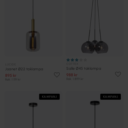
COTTEX
LUCIDE
Salle Ø45 taklampa
Joanet Ø22 taklampa
988 kr
895 kr
Rek. 1 899 kr
Rek. 1 119 kr
KAMPANJ
KAMPANJ