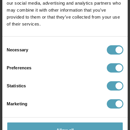
our social media, advertising and analytics partners who
may combine it with other information that you’ve
provided to them or that they’ve collected from your use
EMIBIG LIGHTING
SEARCHLIGHT
of their services.
Istar Premium Ø40 taklampa
Balls 86cm taklampa
1 827 kr
1 895 kr
Rek. 2 149 kr
Rek. 2 229 kr
Consent
Necessary
Selection
Andra köpte även
Preferences
KAMPANJ
KAMPANJ
Statistics
Marketing