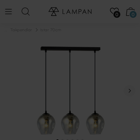
0
0
...
Takpendlar
Istar 70cm