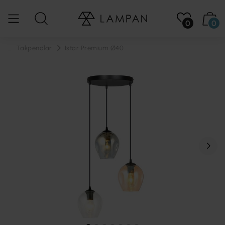
0
0
...
Takpendlar
Istar Premium Ø40