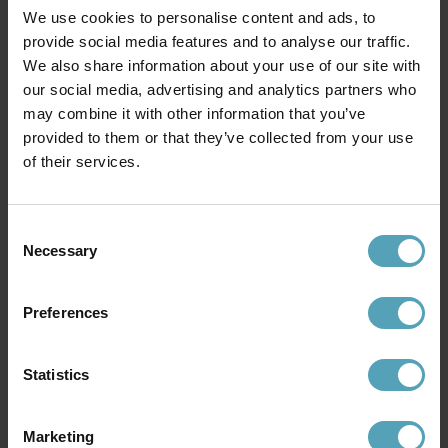
We use cookies to personalise content and ads, to
provide social media features and to analyse our traffic.
We also share information about your use of our site with
EMIBIG LIGHTING
EMIBIG LIGHTING
Hilde 50cm taklampa
Cosmo 70cm taklampa
our social media, advertising and analytics partners who
1 555 kr
1 478 kr
may combine it with other information that you’ve
Rek. 1 829 kr
Rek. 1 739 kr
provided to them or that they’ve collected from your use
of their services.
Andra köpte även
Consent
Necessary
Selection
KAMPANJ
KAMPANJ
Preferences
Statistics
Marketing