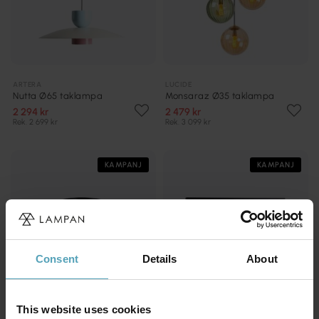
ARTERA
LUCIDE
Nutta Ø65 taklampa
Monsaraz Ø35 taklampa
2 294 kr
2 479 kr
Rek. 2 699 kr
Rek. 3 099 kr
KAMPANJ
KAMPANJ
Consent
Details
About
This website uses cookies