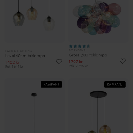
BY RYDÉNS
EMIBIG LIGHTING
Gross Ø30 taklampa
Level 40cm taklampa
1 797 kr
1 402 kr
Rek. 2 795 kr
Rek. 1 649 kr
KAMPANJ
KAMPANJ