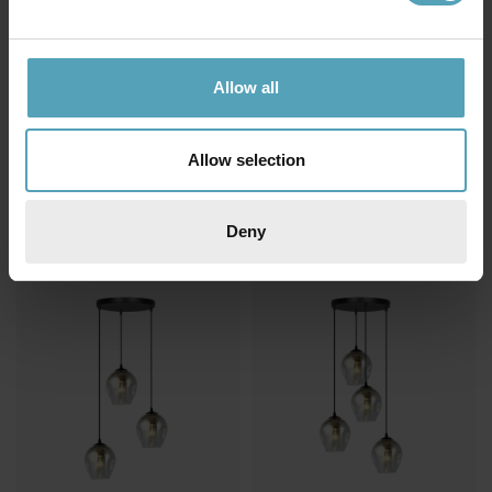
Allow all
EMIBIG LIGHTING
EMIBIG LIGHTING
Ibor 72cm taklampa
Elit Premium Ø30 taklampa
Allow selection
1 597 kr
1 903 kr
Rek. 1 879 kr
Rek. 2 239 kr
Deny
PRISMATCH
KAMPANJ