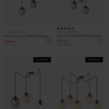
EMIBIG LIGHTING
EMIBIG LIGHTING
Istar Premium Ø40 taklampa
Istar Premium Ø40 taklampa
1 827 kr
1 469 kr
Rek. 2 149 kr
Rek. 1 789 kr
KAMPANJ
KAMPANJ