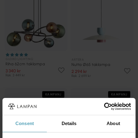
GLOBO LIGHTING
ARTERA
Riha 62cm taklampa
Nutta Ø65 taklampa
3 340 kr
2 294 kr
Rek. 3 449 kr
Rek. 2 699 kr
KAMPANJ
KAMPANJ
Consent
Details
About