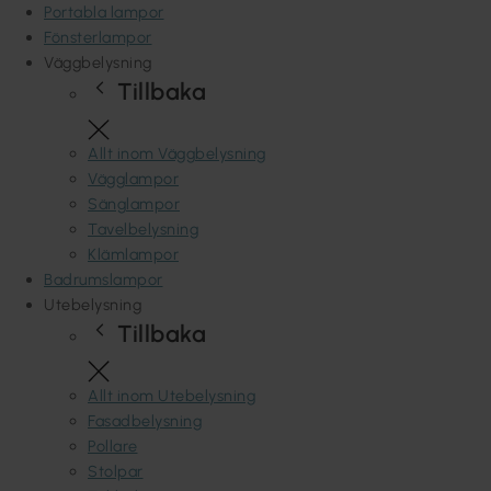
Portabla lampor
Fönsterlampor
Väggbelysning
Tillbaka
Allt inom Väggbelysning
Vägglampor
Sänglampor
Tavelbelysning
Klämlampor
Badrumslampor
Utebelysning
Tillbaka
Allt inom Utebelysning
Fasadbelysning
Pollare
Stolpar