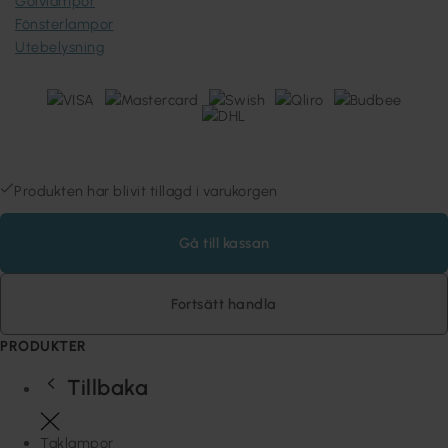
Golvlampor
Fönsterlampor
Utebelysning
Lampan Sweden AB (559481-7032) © 1980-2026 Copyright
Stora Räppevägen 60, 352 74 VÄXJÖ, Sverige
Produkten har blivit tillagd i varukorgen
Gå till kassan
Fortsätt handla
PRODUKTER
Tillbaka
Taklampor