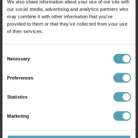
We also share information about your use of our site with
our social media, advertising and analytics partners who
may combine it with other information that you’ve
provided to them or that they’ve collected from your use
BRILLIANT
BRILLIANT
Dody 110cm pollare
Carleen 100cm pollare
of their services.
279 kr
399 kr
Rek. 349 kr
Rek. 499 kr
Consent
Necessary
Selection
Preferences
Över 10 000 omdömen
Statistics
Marketing