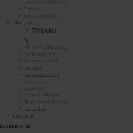
Dekorationsbelysning
Tiffany
Industriarmaturer
Julbelysning
Tillbaka
Allt inom Julbelysning
Adventsstjärnor
Adventsljusstakar
Julgranar
Julgransbelysning
Dekoration
Ljusslingor
Kransar/Girlanger
Flaggstångsbelysning
Jultillbehör
Kampanjer
KUNDSERVICE