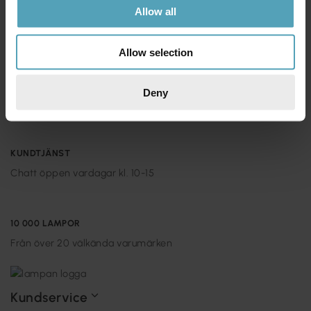
Allow all
FRI FRAKT ÖVER 699 KR
1-2 vardagar (lagerförda varor)
Allow selection
365 DAGAR ÖPPET KÖP
Deny
Returnera om du inte skulle vara nöjd med ditt köp
KUNDTJÄNST
Chatt öppen vardagar kl. 10-15
10 000 LAMPOR
Från över 20 välkända varumärken
Kundservice