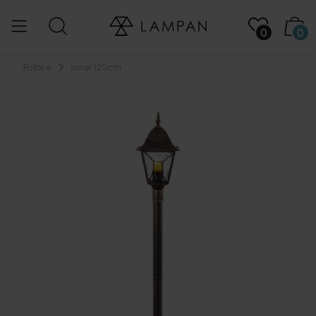
0
0
...
Pollare
Janel 120cm