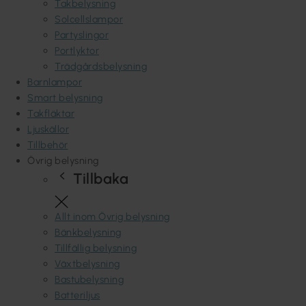
Takbelysning
Solcellslampor
Partyslingor
Portlyktor
Trädgårdsbelysning
Barnlampor
Smart belysning
Takfläktar
Ljuskällor
Tillbehör
Övrig belysning
Tillbaka
Allt inom Övrig belysning
Bänkbelysning
Tillfällig belysning
Växtbelysning
Bastubelysning
Batteriljus