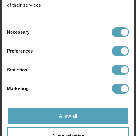
of their services.
Andra köpte även
Consent
Necessary
Selection
KAMPANJ
KAMPANJ
Preferences
Statistics
Marketing
Allow all
SEARCHLIGHT
SEARCHLIGHT
Pedestal 50cm bordslampa
Monkey 40cm bordslampa
Allow selection