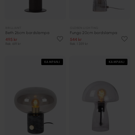
BRILLIANT
GLOBEN LIGHTING
Beth 26cm bordslampa
Fungo 20cm bordslampa
495 kr
544 kr
Rek. 619 kr
Rek. 1 359 kr
KAMPANJ
KAMPANJ