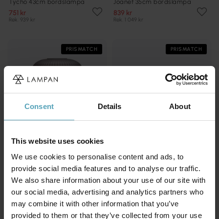
Tycho 43cm bordslampa
Joanet 35cm bordslampa
751 kr
839 kr
Rek. 939 kr
Rek. 1 049 kr
PRISMATCH
PRISMATCH
Consent
Details
About
This website uses cookies
We use cookies to personalise content and ads, to
provide social media features and to analyse our traffic.
We also share information about your use of our site with
MARKSLÖJD
MARKSLÖJD
our social media, advertising and analytics partners who
Sober 50cm bordslampa
Post 38cm bordslampa
may combine it with other information that you’ve
929 kr
530 kr
Rek. 1 299 kr
Rek. 599 kr
provided to them or that they’ve collected from your use