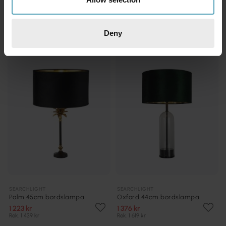
1 674 kr
985 kr
Rek. 1 969 kr
Rek. 1 159 kr
Deny
KAMPANJ
KAMPANJ
SEARCHLIGHT
SEARCHLIGHT
Palm 45cm bordslampa
Oxford 44cm bordslampa
1 223 kr
1 376 kr
Rek. 1 439 kr
Rek. 1 619 kr