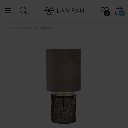
0
0
...
Bordslampor
Julia 20cm