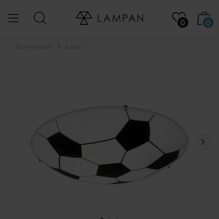
0
0
...
Barnlampor
Junior 1