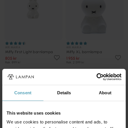
MR MARIA
MR MARIA
Miffy First Light barnlampa
Miffy XL barnlampa
805 kr
1 955 kr
Rek. 899 kr
Rek. 2 599 kr
KAMPANJ
KAMPANJ
Consent
Details
About
This website uses cookies
We use cookies to personalise content and ads, to