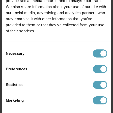
provide social media features and to analyse our traffic.
We also share information about your use of our site with
our social media, advertising and analytics partners who
may combine it with other information that you’ve
provided to them or that they’ve collected from your use
MR MARIA
MR MARIA
of their services.
Bundle of Light - Elephant Mini
Bundle of Light - Monkey Mini
barnlampa
barnlampa
149 kr
99 kr
Rek. 269 kr
Rek. 269 kr
Consent
Necessary
Selection
KAMPANJ
PRISMATCH
Preferences
Statistics
Marketing