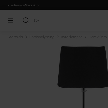
Kundservice
Mina sidor
Startsida
Bordsbelysning
Bordslampor
Liam 60cm