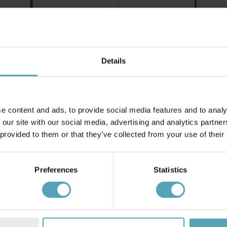
Details
PR HOME
e content and ads, to provide social media features and to analy
bordslampa
Liam 60cm bordslampa
 our site with our social media, advertising and analytics partn
370 kr
Rek. 499 kr
 provided to them or that they’ve collected from your use of their
PRISMATCH
Preferences
Statistics