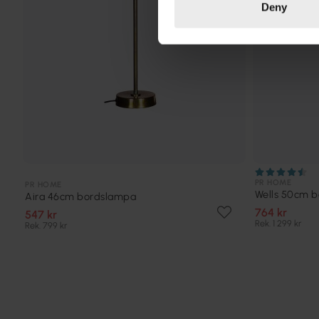
Deny
PR HOME
PR HOME
Wells 50cm 
Aira 46cm bordslampa
764 kr
547 kr
Rek. 1 299 kr
Rek. 799 kr