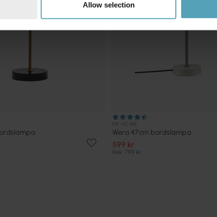
Allow selection
PR HOME
bordslampa
Wera 47cm bordslampa
599 kr
Rek. 799 kr