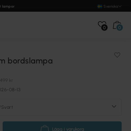
0 lampor
Svenska
0
0
m bordslampa
499 kr
026-08-13
r/Svart
Lägg i varukorg