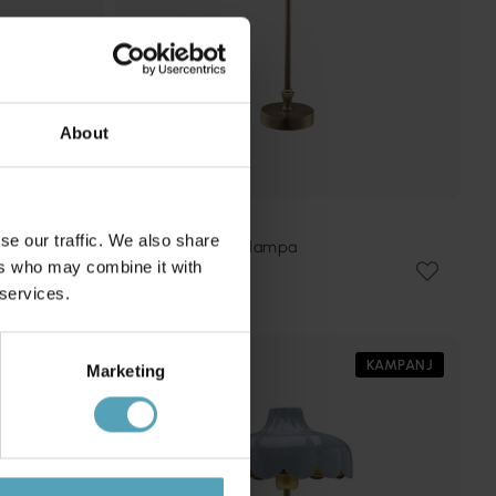
About
PR HOME
se our traffic. We also share
Liam 60cm bordslampa
ers who may combine it with
370 kr
Rek. 499 kr
 services.
KAMPANJ
KAMPANJ
Marketing