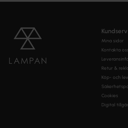
Kundserv
Mina sidor
Kontakta os
Leveransinf
Retur & rek
Köp- och lev
Säkerhetspo
Cookies
Digital tillg