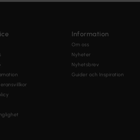
ice
Information
Om oss
s
Nyheter
o
Nyhetsbrev
lamation
Guider och Inspiration
eransvillkor
licy
änglighet