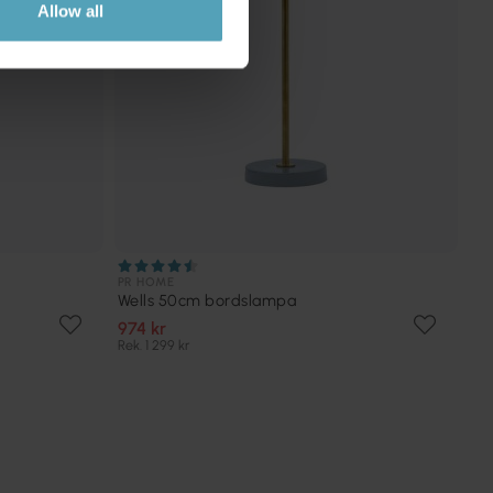
Allow all
PR HOME
Wells 50cm bordslampa
974 kr
Rek. 1 299 kr