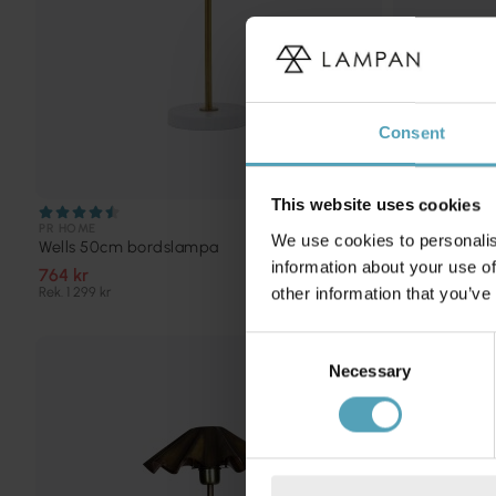
Consent
This website uses cookies
PR HOME
PR HOME
We use cookies to personalis
Wells 50cm bordslampa
Wells 50cm 
information about your use of
764 kr
764 kr
Rek. 1 299 kr
Rek. 1 299 kr
other information that you’ve
Consent
PRISMATCH
Necessary
Selection