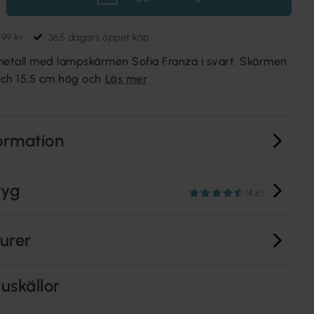
699 kr
365 dagars öppet köp
metall med lampskärmen Sofia Franza i svart. Skärmen
ch 15,5 cm hög och
Läs mer
ormation
tyg
(4.6)
turer
uskällor