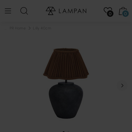
0
0
...
PR Home
Lilly 40cm