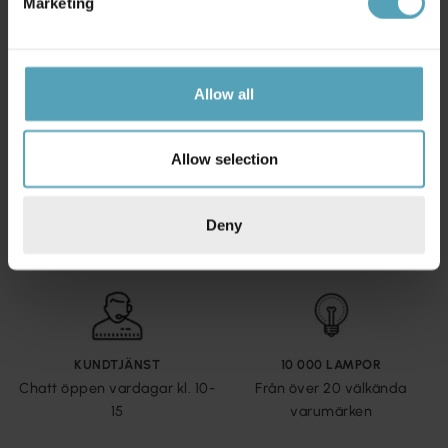
Marketing
Allow all
Allow selection
FRI FRAKT ÖVER 699 KR
365 DAGAR ÖPPET KÖP
Deny
1-2 vardagar (lagerförda
Returnera om du inte skulle
varor)
vara nöjd med ditt köp
KUNDTJÄNST
10 000 LAMPOR
Chatt öppen vardagar kl. 10-
Från över 20 välkända
15
varumärken