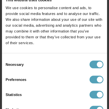
We use cookies to personalise content and ads, to
provide social media features and to analyse our traffic.
UNISON
We also share information about your use of our site with
E27 4,5W 2200K 3-steg dimbar
minne
our social media, advertising and analytics partners who
69 kr
may combine it with other information that you’ve
provided to them or that they’ve collected from your use
UNISON
of their services.
LED E27 klot 4W 2700K dimbar
59 kr
Consent
Necessary
Selection
Preferences
Statistics
Över 10 000 omdömen