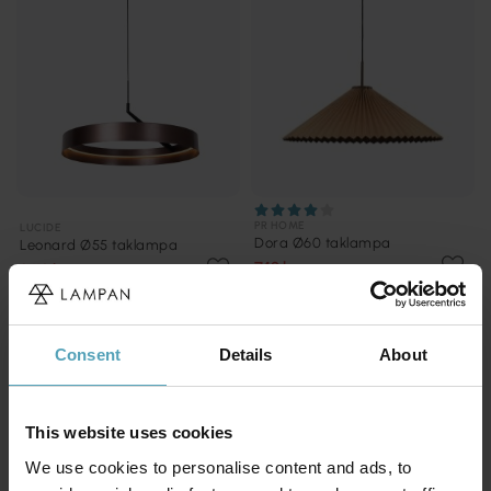
PR HOME
LUCIDE
Dora Ø60 taklampa
Leonard Ø55 taklampa
749 kr
2 119 kr
Rek. 999 kr
Rek. 2 649 kr
PRISMATCH
PRISMATCH
Consent
Details
About
This website uses cookies
We use cookies to personalise content and ads, to