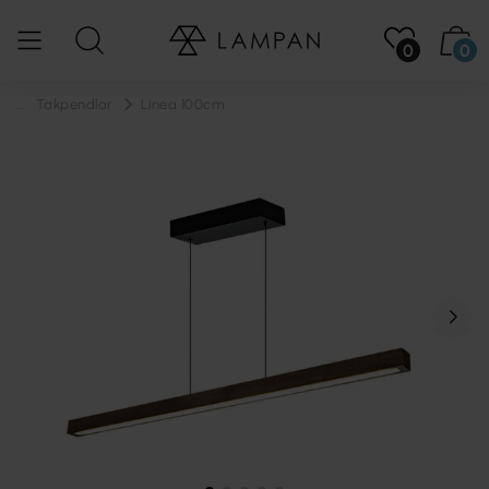
0
0
...
Takpendlar
Linea 100cm