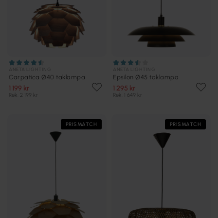
ANETA LIGHTING
ANETA LIGHTING
Carpatica Ø40 taklampa
Epsilon Ø45 taklampa
1 199 kr
1 295 kr
Rek. 2 199 kr
Rek. 1 649 kr
PRISMATCH
PRISMATCH