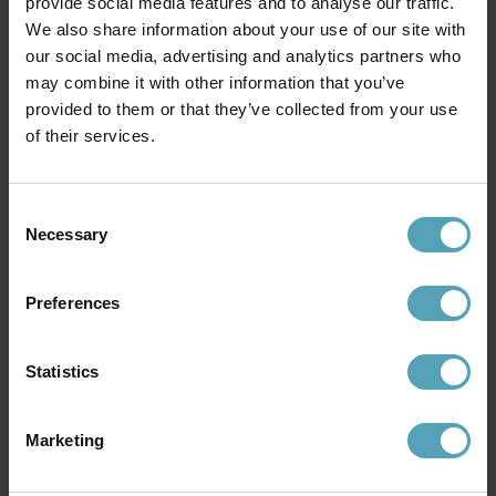
provide social media features and to analyse our traffic.
We also share information about your use of our site with
our social media, advertising and analytics partners who
may combine it with other information that you’ve
provided to them or that they’ve collected from your use
of their services.
EGLO
EGLO
Townshend 100cm taklampa
Nuvano Ø48 taklampa
Consent
1 916 kr
1 293 kr
Rek. 3 209 kr
Rek. 2 129 kr
Necessary
Selection
Preferences
Andra köpte även
Statistics
PRISMATCH
PRISMATCH
Marketing