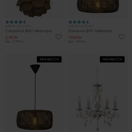
ANETA LIGHTING
ANETA LIGHTING
Carpatica Ø60 taklampa
Savanna Ø57 taklampa
2 110 kr
1 495 kr
Rek. 3 799 kr
Rek. 1 999 kr
PRISMATCH
PRISMATCH