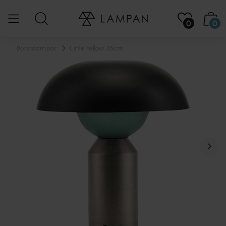
0
0
...
Bordslampor
Little Fellow 35cm