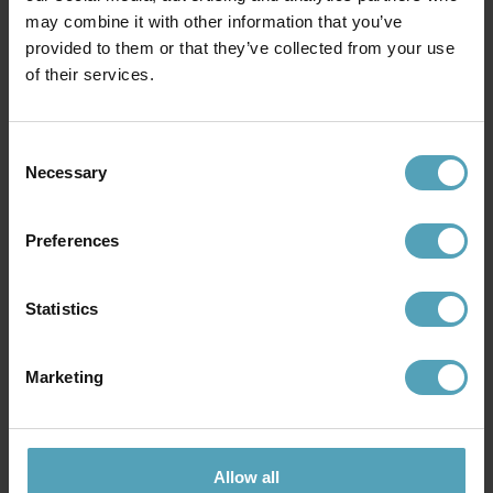
may combine it with other information that you’ve
PR HOME
GLOBO LIGHTING
provided to them or that they’ve collected from your use
Dahlia 58cm bordslampa
Rabbit 40cm bordslampa
of their services.
725 kr
1 269 kr
Rek. 999 kr
Consent
Necessary
Selection
Andra köpte även
Preferences
KAMPANJ
KAMPANJ
Statistics
Marketing
Allow all