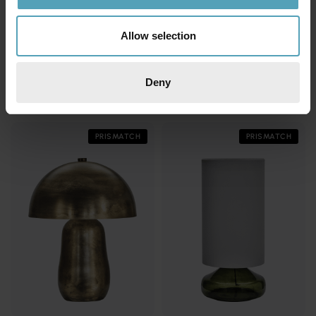
Allow selection
HOUSE DOCTOR
HOUSE DOCTOR
Twice 62cm bordslampa
Roomie 33cm bordslampa
Deny
500 kr
599 kr
Rek. 2 600 kr
Rek. 1 399 kr
PRISMATCH
PRISMATCH