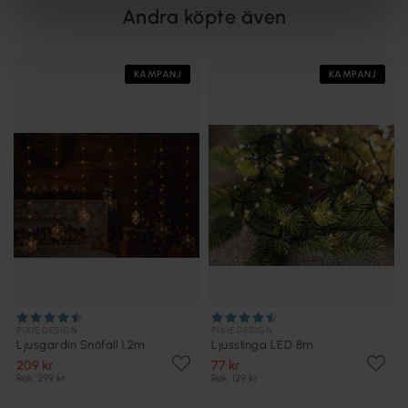
Andra köpte även
KAMPANJ
KAMPANJ
PIXIE DESIGN
PIXIE DESIGN
Ljusgardin Snöfall 1,2m
Ljusslinga LED 8m
209 kr
77 kr
Rek. 299 kr
Rek. 129 kr