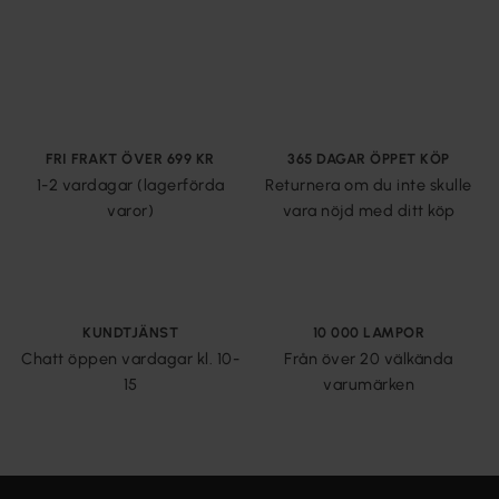
FRI FRAKT ÖVER 699 KR
365 DAGAR ÖPPET KÖP
1-2 vardagar (lagerförda
Returnera om du inte skulle
varor)
vara nöjd med ditt köp
KUNDTJÄNST
10 000 LAMPOR
Chatt öppen vardagar kl. 10-
Från över 20 välkända
15
varumärken