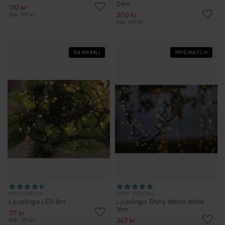
24m
130 kr
300 kr
Rek. 199 kr
Rek. 599 kr
KAMPANJ
PRISMATCH
PIXIE DESIGN
STAR TRADING
Ljusslinga LED 8m
Ljusslinga Shiny Warm White
16m
77 kr
367 kr
Rek. 129 kr