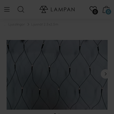
0
0
...
Ljusslingor
Ljusnät 2,5x2,5m