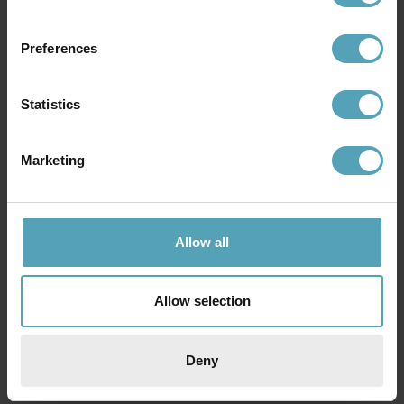
KAMPANJ
PRISMATCH
Preferences
Statistics
Marketing
Allow all
STAR TRADING
STAR TRADING
Ljusnät Shiny Warm White 3m
Istappsslinga Shiny Warm
Allow selection
White 24m
298 kr
820 kr
Rek. 459 kr
Rek. 1 119 kr
Deny