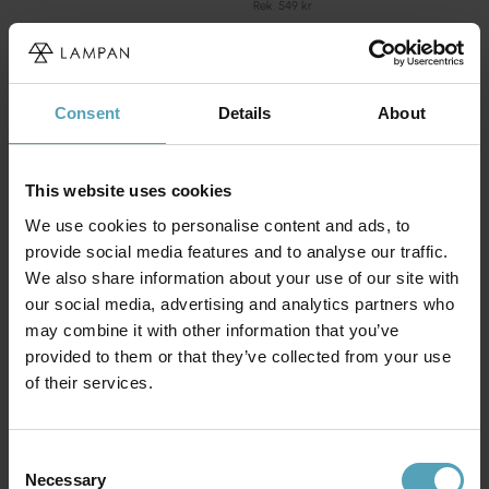
Rek. 549 kr
KAMPANJ
PRISMATCH
Consent
Details
About
This website uses cookies
We use cookies to personalise content and ads, to
provide social media features and to analyse our traffic.
We also share information about your use of our site with
our social media, advertising and analytics partners who
may combine it with other information that you’ve
provided to them or that they’ve collected from your use
STAR TRADING
STAR TRADING
of their services.
Ljusslinga Shiny Warm White
Ljusslinga Shiny Warm White
10m
24m
200 kr
575 kr
Rek. 399 kr
Rek. 769 kr
Consent
Necessary
Selection