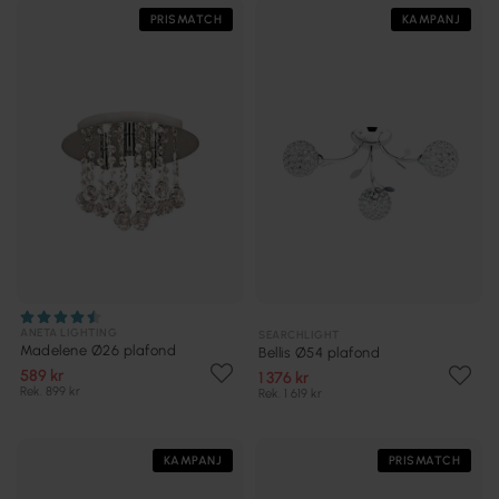
PRISMATCH
KAMPANJ
ANETA LIGHTING
SEARCHLIGHT
Madelene Ø26 plafond
Bellis Ø54 plafond
589 kr
1 376 kr
Rek. 899 kr
Rek. 1 619 kr
KAMPANJ
PRISMATCH