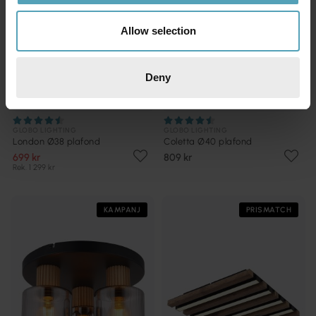
Allow selection
Deny
GLOBO LIGHTING
GLOBO LIGHTING
London Ø38 plafond
Coletta Ø40 plafond
699 kr
809 kr
Rek. 1 299 kr
KAMPANJ
PRISMATCH