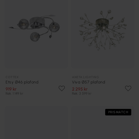
COTTEX
ANETA LIGHTING
Etsy Ø46 plafond
Viva Ø57 plafond
919 kr
2 295 kr
Rek. 1 149 kr
Rek. 3 599 kr
PRISMATCH