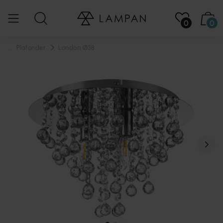
0
0
...
Plafonder
London Ø38