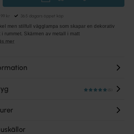
699 kr
365 dagars öppet köp
kel men stilfull vägglampa som skapar en dekorativ
 i rummet. Skärmen av metall i matt
äs mer
ormation
tyg
(5)
turer
uskällor