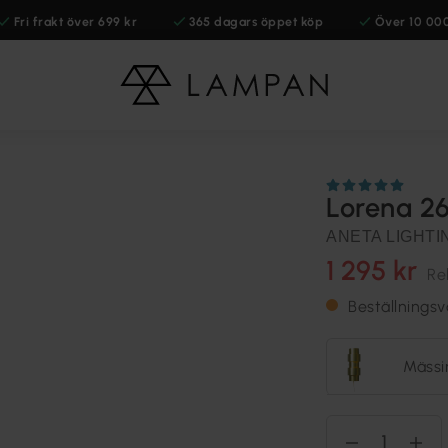
Fri frakt över 699 kr
365 dagars öppet köp
Över 10 00
Lorena 2
ANETA LIGHTI
1 295 kr
Re
Beställnings
Mässi