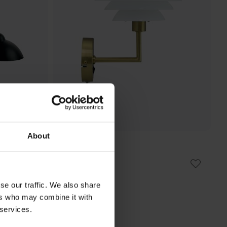
About
DYBERG LARSEN
DL20 vägglampa
1 310 kr
Rek. 1 879 kr
se our traffic. We also share
ers who may combine it with
 services.