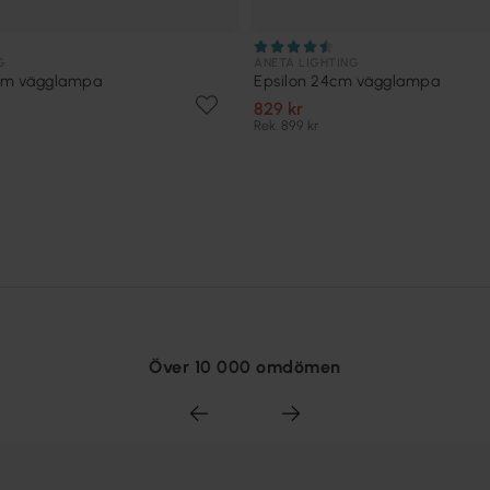
G
ANETA LIGHTING
cm vägglampa
Epsilon 24cm vägglampa
829 kr
Rek. 899 kr
Över 10 000 omdömen