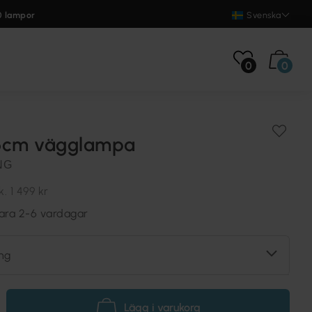
0 lampor
Svenska
0
0
6cm vägglampa
NG
k.
1 499 kr
vara 2-6 vardagar
ng
Lägg i varukorg