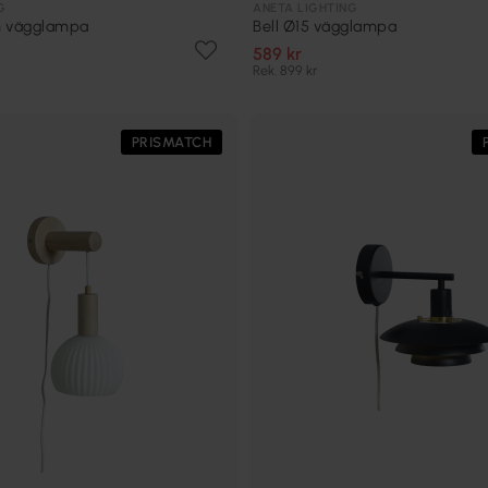
G
ANETA LIGHTING
m vägglampa
Bell Ø15 vägglampa
589 kr
Rek. 899 kr
PRISMATCH