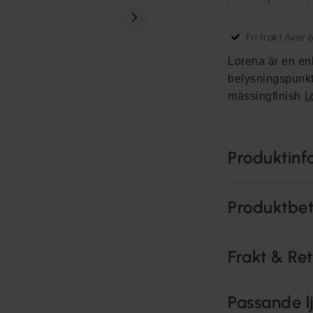
Fri frakt över 
Lorena är en en
belysningspunkt
L
mässingfinish
Produktinf
Produktbe
Frakt & Re
Passande lj