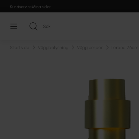
Kundservice
Mina sidor
Startsida
Väggbelysning
Vägglampor
Lorena 26cm