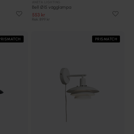
ANETA LIGHTING
Bell Ø15 vägglampa
553 kr
Rek. 899 kr
PRISMATCH
PRISMATCH