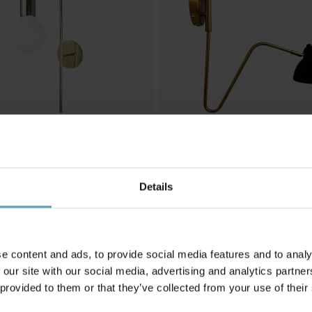
Details
DYBERG LARSEN
NG
Futura 52cm vägglampa
vägglampa
1 380 kr
Rek. 1 879 kr
e content and ads, to provide social media features and to analy
 our site with our social media, advertising and analytics partn
 provided to them or that they’ve collected from your use of their
Andra köpte även