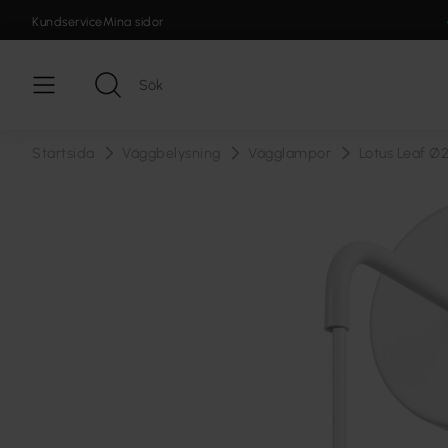
Kundservice
Mina sidor
Startsida
Väggbelysning
Vägglampor
Lotus Leaf Ø