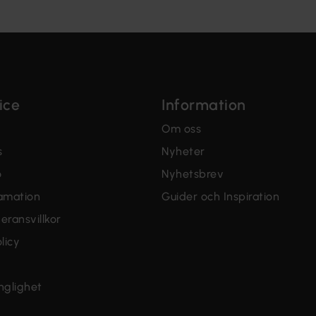
ice
Information
Om oss
s
Nyheter
o
Nyhetsbrev
lamation
Guider och Inspiration
eransvillkor
licy
änglighet