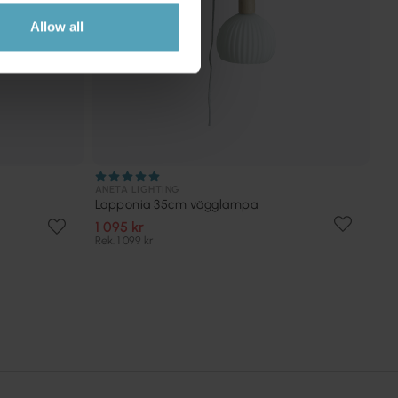
Allow all
ANETA LIGHTING
Lapponia 35cm vägglampa
1 095 kr
Rek. 1 099 kr