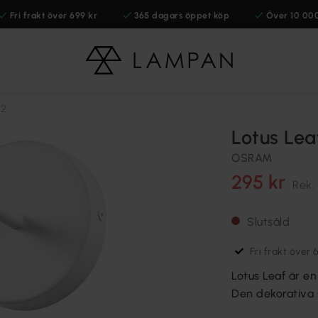
Fri frakt över 699 kr
365 dagars öppet köp
Över 10 00
22
Lotus Le
OSRAM
295 kr
Rek.
Slutsåld
Fri frakt över 
Lotus Leaf är e
Den dekorativa 