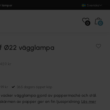
0 lampor
Svenska
0
0
af Ø22 vägglampa
459 kr
699 kr
365 dagars öppet köp
n vacker vägglampa gjord av pappermaché och stål.
skärmen av papper ger en fin ljusspridning
Läs mer