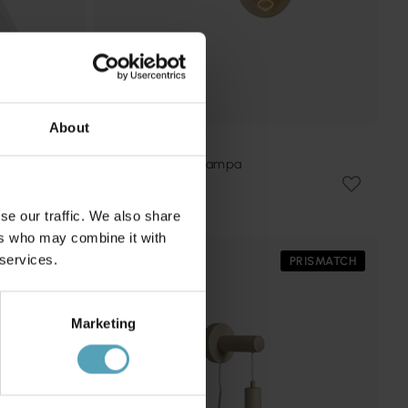
About
LUCIDE
Scott 20cm vägglampa
159 kr
Rek. 199 kr
se our traffic. We also share
ers who may combine it with
 services.
PRISMATCH
PRISMATCH
Marketing