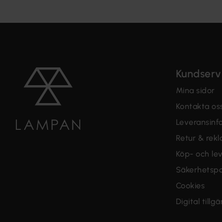
Kundserv
Mina sidor
Kontakta os
Leveransinf
Retur & rek
Köp- och lev
Säkerhetspo
Cookies
Digital tillg