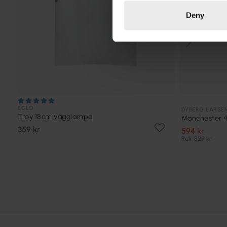
Deny
EGLO
DYBERG LARSE
Troy 18cm vägglampa
Manchester 
359 kr
594 kr
Rek. 829 kr