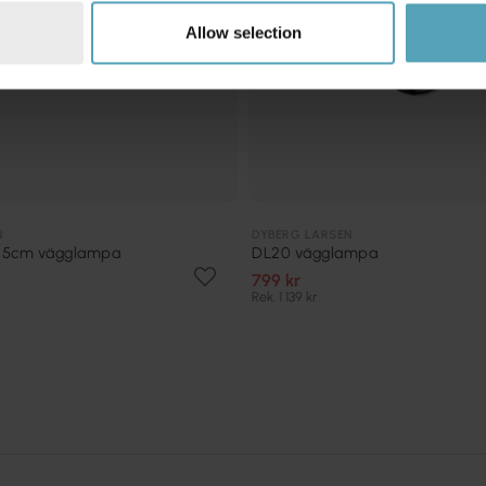
Allow selection
N
DYBERG LARSEN
45cm vägglampa
DL20 vägglampa
799 kr
Rek. 1 139 kr