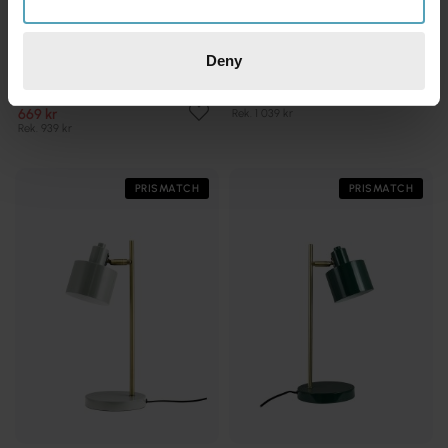
Deny
DYBERG LARSEN
DYBERG LARSEN
DL12 Mini 40cm
Ocean 43cm skrivbordslampa
skrivbordslampa
704 kr
669 kr
Rek. 1 039 kr
Rek. 939 kr
PRISMATCH
PRISMATCH