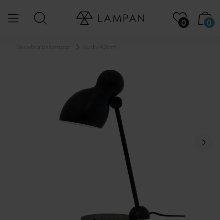
0
0
...
Skrivbordslampor
Ludo 42cm