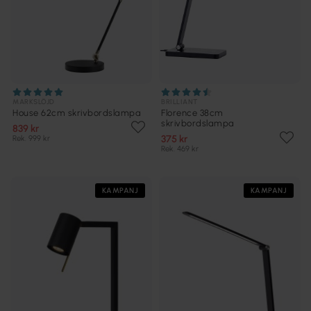
MARKSLÖJD
BRILLIANT
House 62cm skrivbordslampa
Florence 38cm
skrivbordslampa
839 kr
375 kr
Rek. 999 kr
Rek. 469 kr
KAMPANJ
KAMPANJ