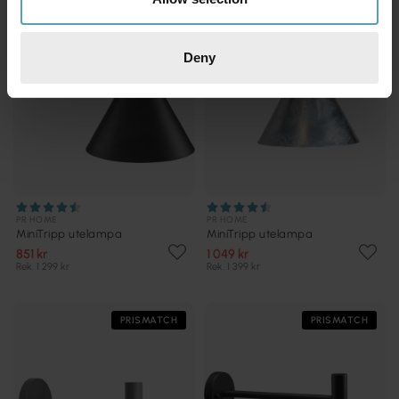
Deny
PR HOME
PR HOME
MiniTripp utelampa
MiniTripp utelampa
851 kr
1 049 kr
Rek. 1 299 kr
Rek. 1 399 kr
PRISMATCH
PRISMATCH