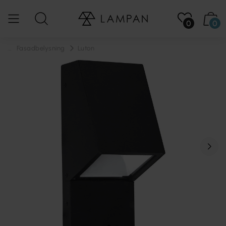
0
0
...
Fasadbelysning
Luton