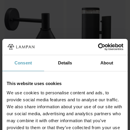
Consent
Details
About
PR HOME
KONSTSMIDE
MiniTripp utelampa
Modena II utelampa
This website uses cookies
851 kr
279 kr
Rek. 1 299 kr
Rek. 559 kr
We use cookies to personalise content and ads, to
provide social media features and to analyse our traffic.
We also share information about your use of our site with
KAMPANJ
KAMPANJ
our social media, advertising and analytics partners who
may combine it with other information that you’ve
provided to them or that they’ve collected from your use