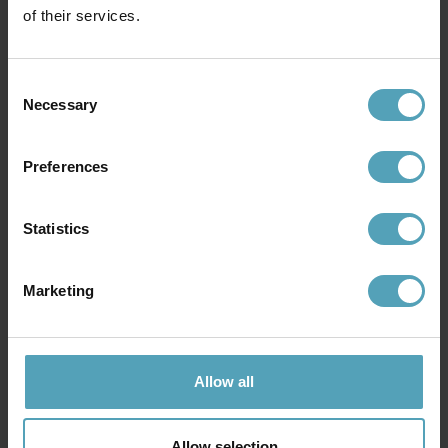
of their services.
Consent
Necessary
Selection
Preferences
NORDIC LIGHTING
NORLYS
Onsala utelampa
Karlstad utelampa
Statistics
399 kr
798 kr
Rek. 599 kr
Rek. 1 279 kr
Marketing
Andra köpte även
Allow all
PRISMATCH
KAMPANJ
Allow selection