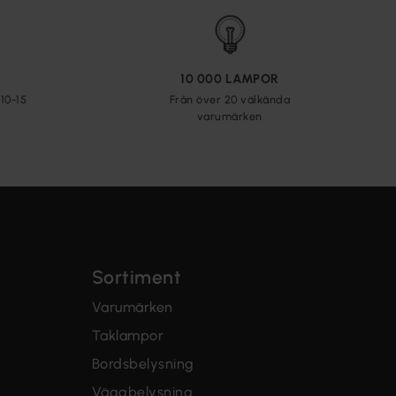
10 000 LAMPOR
10-15
Från över 20 välkända
varumärken
Sortiment
Varumärken
Taklampor
Bordsbelysning
Väggbelysning