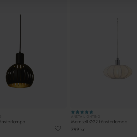
G
ANETA LIGHTING
fönsterlampa
Mamsell Ø22 fönsterlampa
799 kr