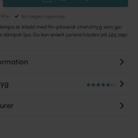
699 kr
365 dagars öppet köp
lampa är klädd med fin-plisserat stretchtyg som ger
te dämpat ljus. Du kan enkelt justera höjden på
Läs mer
ormation
tyg
(5)
turer