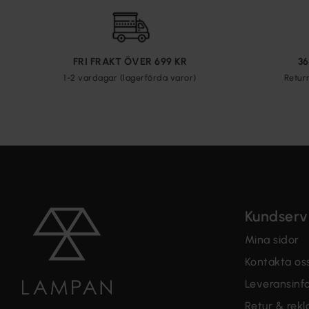
FRI FRAKT ÖVER 699 KR
3
1-2 vardagar (lagerförda varor)
Retur
Kundserv
Mina sidor
Kontakta os
Leveransinf
Retur & rek