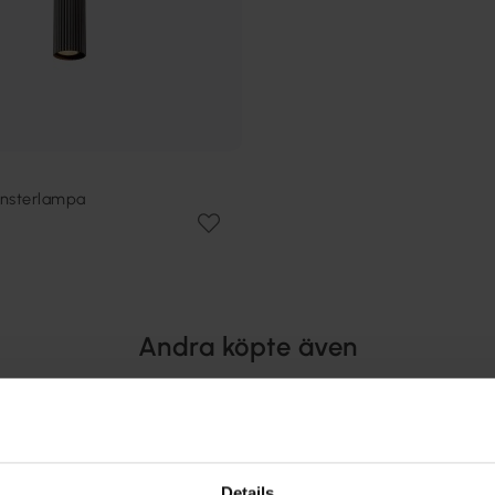
fönsterlampa
Andra köpte även
PRISMATCH
Details