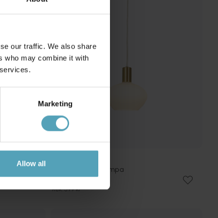
se our traffic. We also share
ers who may combine it with
 services.
Marketing
ANETA LIGHTING
Allow all
Bell Ø15 fönsterlampa
399 kr
Rek. 599 kr