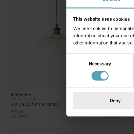
This website uses cookies
We use cookies to personalis
information about your use of
other information that you’ve
Consent
Necessary
Selection
ANETA LIGHTING
ANETA LIGHTIN
Deny
Sofia Ø25 fönsterlampa
Bell Ø15 fön
919 kr
579 kr
Rek. 999 kr
Rek. 599 kr