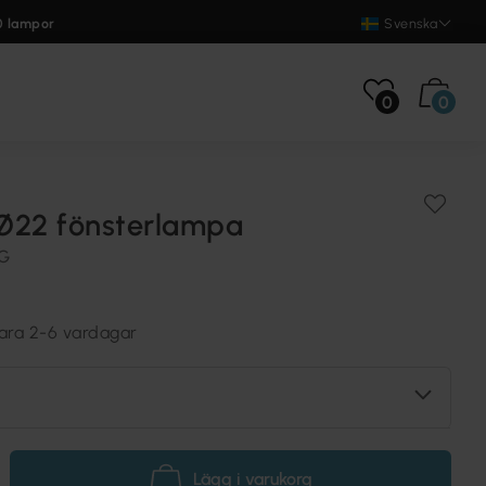
0 lampor
Svenska
0
0
Ø22 fönsterlampa
NG
vara 2-6 vardagar
Lägg i varukorg