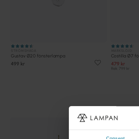
STRÖMSHAGA
MARKSLÖJD
Gustav Ø20 fönsterlampa
Costilla Ø7 
499 kr
479 kr
Rek. 799 kr
PRISMATCH
Consent