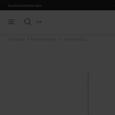
Kundservice
Mina sidor
Startsida
Fönsterlampor
Mamsell Ø22