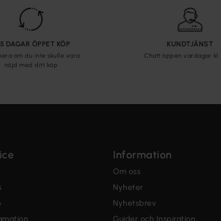
65 DAGAR ÖPPET KÖP
KUNDTJÄNST
nera om du inte skulle vara
Chatt öppen vardagar kl. 
nöjd med ditt köp
ice
Information
Om oss
s
Nyheter
o
Nyhetsbrev
lamation
Guider och Inspiration