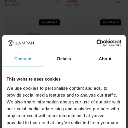
695 kr
768 kr
Rek. 869 kr
Rek. 1 149 kr
KAMPANJ
KAMPANJ
Consent
Details
About
This website uses cookies
We use cookies to personalise content and ads, to
provide social media features and to analyse our traffic.
We also share information about your use of our site with
BRILLIANT
LEITMOTIV
Erik 22cm portabel
Phoebe LED 26cm portabel
our social media, advertising and analytics partners who
351 kr
751 kr
may combine it with other information that you’ve
Rek. 439 kr
Rek. 939 kr
provided to them or that they’ve collected from your use