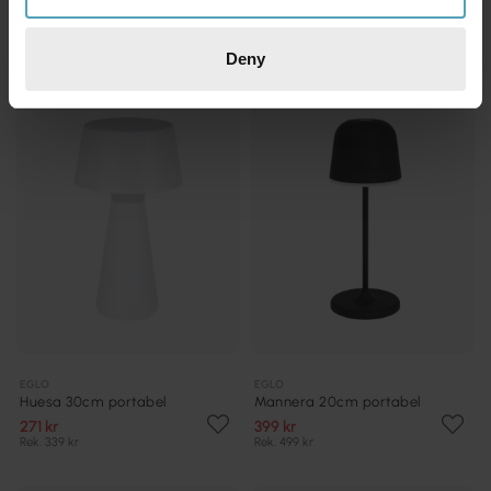
Rek. 869 kr
Rek. 789 kr
Deny
KAMPANJ
KAMPANJ
EGLO
EGLO
Huesa 30cm portabel
Mannera 20cm portabel
271 kr
399 kr
Rek. 339 kr
Rek. 499 kr