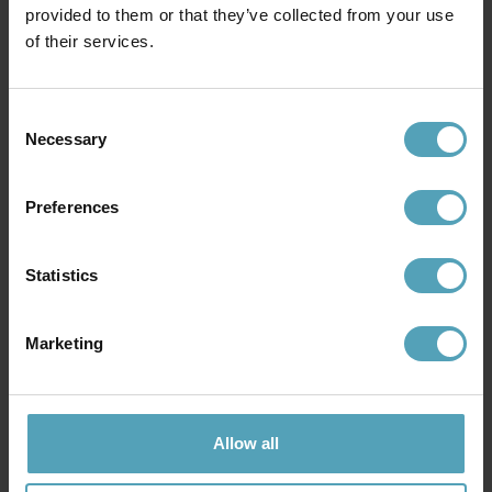
provided to them or that they’ve collected from your use
of their services.
EMIBIG LIGHTING
EMIBIG LIGHTING
Consent
Roma Ø75 plafond
Smart 50cm plafond
Necessary
Selection
2 294 kr
2 456 kr
Rek. 2 699 kr
Rek. 2 889 kr
Preferences
Andra köpte även
Statistics
KAMPANJ
KAMPANJ
Marketing
Allow all