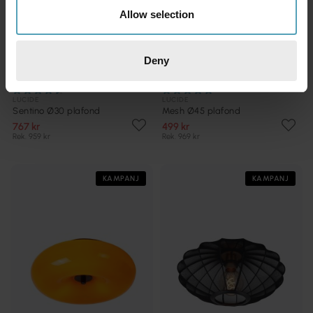
Allow selection
Deny
LUCIDE
LUCIDE
Sentino Ø30 plafond
Mesh Ø45 plafond
767 kr
499 kr
Rek. 959 kr
Rek. 969 kr
KAMPANJ
KAMPANJ