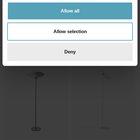
Allow all
ANETA LIGHTING
DYBERG LARSEN
Epsilon golvlampa
Skagen 2 golvlampa
Allow selection
1 320 kr
1 061 kr
Rek. 2 199 kr
Rek. 1 459 kr
Deny
PRISMATCH
PRISMATCH