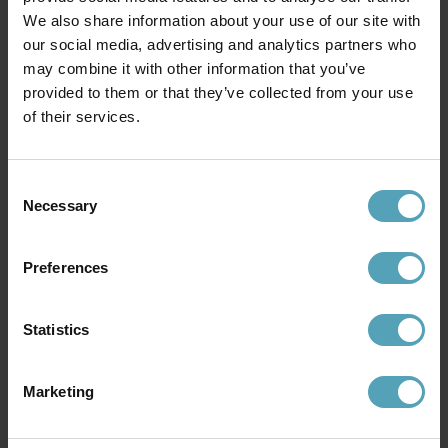
We also share information about your use of our site with
our social media, advertising and analytics partners who
may combine it with other information that you’ve
provided to them or that they’ve collected from your use
of their services.
LUCIDE
ANETA LIGHTING
Comet golvlampa
Gusto golvlampa
999 kr
849 kr
Rek. 1 549 kr
Rek. 1 299 kr
Consent
Necessary
Selection
PRISMATCH
PRISMATCH
Preferences
Statistics
Marketing