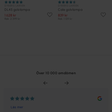
DYBERG LARSEN
DYBERG LARSEN
DL45 golvlampa
Cale golvlampa
1 628 kr
839 kr
Rek. 2 399 kr
Rek. 1 139 kr
Över 10 000 omdömen