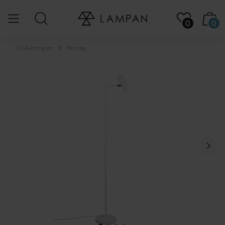
0
0
...
Golvlampor
Marley