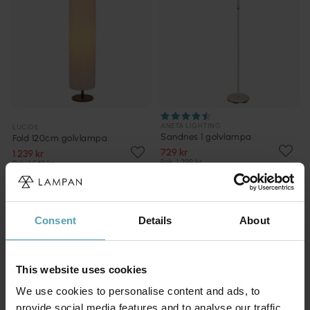
ANETA LIGHTING
LUCIDE
Sandnes 1 golvlampa
Fold 120cm golvlampa
729 kr
1 239 kr
Rek. 1 299 kr
Rek. 1 549 kr
KAMPANJ
PRISMATCH
Consent
Details
About
This website uses cookies
We use cookies to personalise content and ads, to
provide social media features and to analyse our traffic.