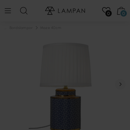
0
0
...
Bordslampor
Maze 40cm