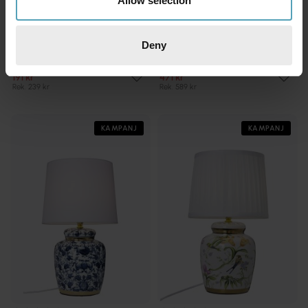
Allow selection
Deny
COTTEX
COTTEX
Pablo 36cm bordslampa
Ottilia 50cm bordslampa
191 kr
471 kr
Rek. 239 kr
Rek. 589 kr
KAMPANJ
KAMPANJ