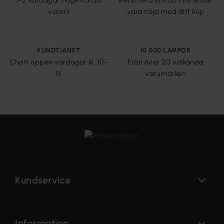
1-2 vardagar (lagerförda
Returnera om du inte skulle
varor)
vara nöjd med ditt köp
KUNDTJÄNST
10 000 LAMPOR
Chatt öppen vardagar kl. 10-
Från över 20 välkända
15
varumärken
Kundservice
Information